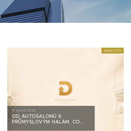
ANALÝZY
4. srpna 2026
OD AUTOSALONŮ K
PRŮMYSLOVÝM HALÁM. CO
STOJÍ ZA DLUHOPISY UH CAR