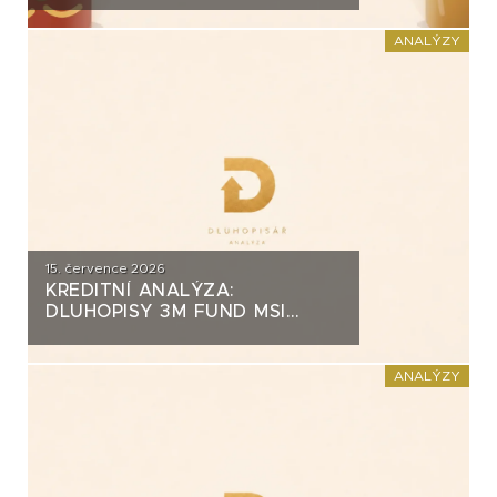
ZA PŮL MILIARDY
ANALÝZY
15. července 2026
KREDITNÍ ANALÝZA:
DLUHOPISY 3M FUND MSI
SICAV (MS-INVEST)
ANALÝZY