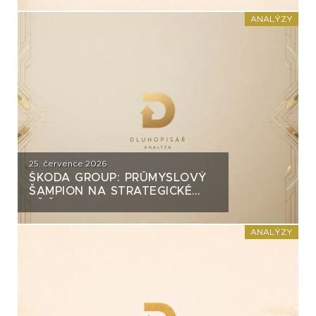
INVEST?
ANALÝZY
25. července 2026
ŠKODA GROUP: PRŮMYSLOVÝ
ŠAMPION NA STRATEGICKÉ
KŘIŽOVATCE
ANALÝZY