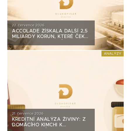
22. července 2026
ACCOLADE ZÍSKALA DALŠÍ 2,5
MILIARDY KORUN, KTERÉ ČEKÁ
V ROCE 2030 VELKÝ TEST. CO
ROZHODNE O JEJICH
SPLACENÍ?
ANALÝZY
21. července 2026
KREDITNÍ ANALÝZA ŽIVINY: Z
DOMÁCÍHO KIMCHI K
DLUHOPISOVÉMU PROGRAMU