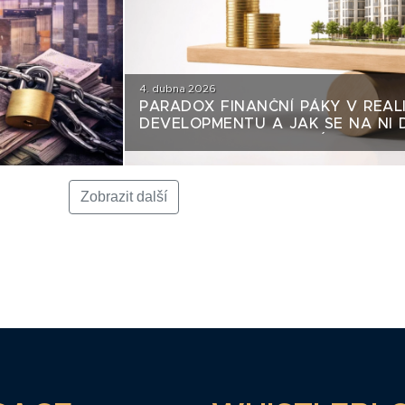
4. dubna 2026
PARADOX FINANČNÍ PÁKY V REAL
DEVELOPMENTU A JAK SE NA NI 
POHLEDU DLUHOPISOVÉHO INVES
Zobrazit další