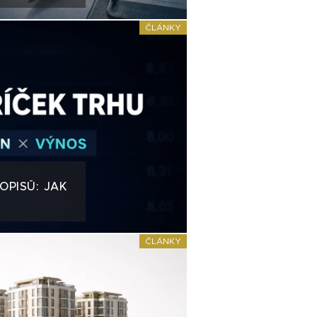
ČLÁNKY
OPISŮ: JAK
ČLÁNKY