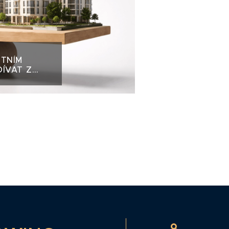
ITNÍM
DÍVAT Z
TORA