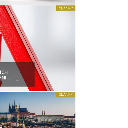
ČLÁNKY
ÍCH
HNI
H „HEZČÍCH“
ČLÁNKY