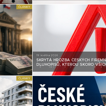
ČLÁNKY
19. května 2026
SKRYTÁ HROZBA ČESKÝCH FIREMN
DLUHOPISŮ, KTEROU SKORO VŠIC
PŘEHLÍŽÍ. A TÝKÁ SE HLAVNĚ TĚC
PAPÍRŮ
ČLÁNKY