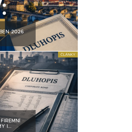
BEN 2026
ČLÁNKY
 FIREMNÍ
Y I