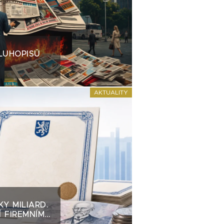
LUHOPISŮ
AKTUALITY
KY MILIARD.
 FIREMNÍM