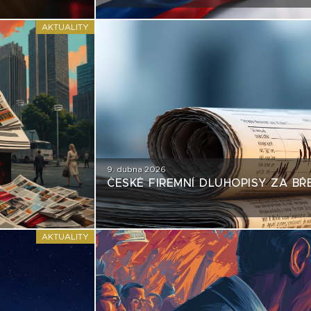
EMISÍM NEPŘÍJEMNÉ ZRCADLO
AKTUALITY
9. dubna 2026
ČESKÉ FIREMNÍ DLUHOPISY ZA BŘ
AKTUALITY