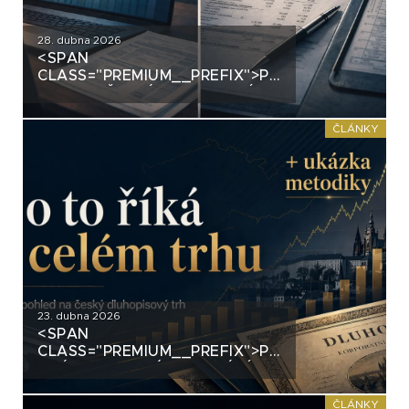
28. dubna 2026
<SPAN
CLASS="PREMIUM__PREFIX">PREMIUM</SPAN>Č
INVESTOŘI STÁLE HODNOTÍ
FIREMNÍ DLUHOPISY OPTIKOU
AKCIÍ. A FIRMY I PORADCI
ČLÁNKY
TOHO VYUŽÍVAJÍ
23. dubna 2026
<SPAN
CLASS="PREMIUM__PREFIX">PREMIUM</SPAN>C
UKÁZALO NOVÉ SROVNÁNÍ
ČESKÝCH FIREMNÍCH
DLUHOPISŮ
ČLÁNKY