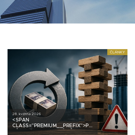
ČLÁNKY
28. května 2026
<SPAN
CLASS="PREMIUM__PREFIX">PREMIUM</SPAN>
PŘECE REFINANCUJÍ VŠICHNI.