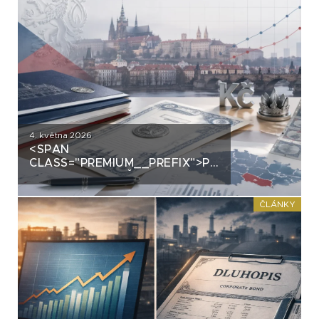
4. května 2026
<SPAN
CLASS="PREMIUM__PREFIX">PREMIUM</SPAN>J
POZNAT ZDRAVĚ
FINANCOVANOU FIRMU +
PŘÍKLADY Z DLUHOPISOVÉ
ČLÁNKY
PRAXE