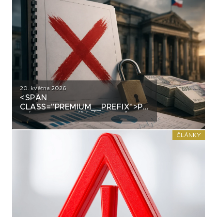
20. května 2026
<SPAN
CLASS="PREMIUM__PREFIX">PREMIUM</SPAN>N
NÁZOR NA BLÍŽÍCÍ SE ZMĚNY
PRAVIDEL PRO EMISE
DLUHOPISŮ
ČLÁNKY