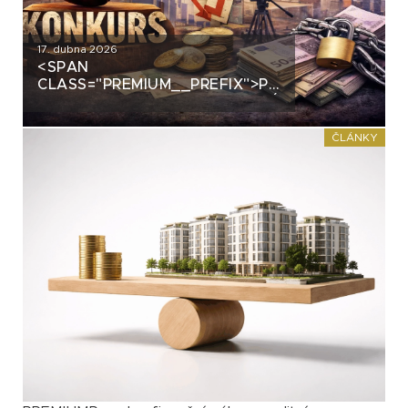
17. dubna 2026
<SPAN
CLASS="PREMIUM__PREFIX">PREMIUM</SPAN>
TV BARRANDOV: CO ZNAMENÁ
KONKURS BTS PRO
DLUHOPISOVÉ VĚŘITELE S-24
ČLÁNKY