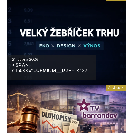
21. dubna 2026
<SPAN
CLASS="PREMIUM__PREFIX">PREMIUM</SPAN>
SROVNÁNÍ FIREMNÍCH
DLUHOPISŮ: JAK SI STOJÍ
ČESKÝ TRH
ČLÁNKY