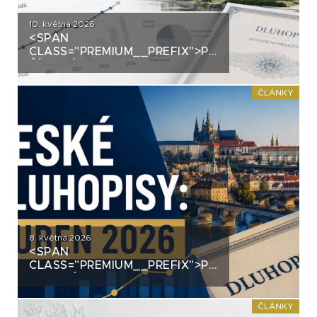
10. května 2026
<SPAN
CLASS="PREMIUM__PREFIX">PREMIUM</SPAN>J
ČÍST VÝNOS
DEVELOPERSKÝCH FKI — A
PROČ SOUVISÍ S
ČLÁNKY
DLUHOPISOVÝM TRHEM
8. května 2026
<SPAN
CLASS="PREMIUM__PREFIX">PREMIUM</SPAN>Č
FIREMNÍ DLUHOPISY ZA DUBEN
2026
ČLÁNKY