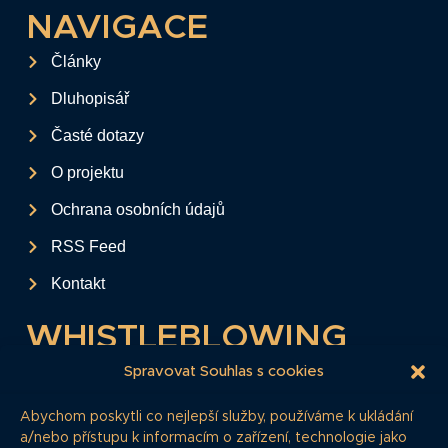
NAVIGACE
Články
Dluhopisář
Časté dotazy
O projektu
Ochrana osobních údajů
RSS Feed
Kontakt
WHISTLEBLOWING
Tento formulář slouží k anonymnímu zaslání
Spravovat Souhlas s cookies
podkladů a informací k firemním
Abychom poskytli co nejlepší služby, používáme k ukládání
dluhopisům.
a/nebo přístupu k informacím o zařízení, technologie jako