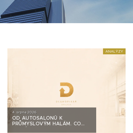
ANALÝZY
4. srpna 2026
OD AUTOSALONŮ K
PRŮMYSLOVÝM HALÁM. CO
STOJÍ ZA DLUHOPISY UH CAR