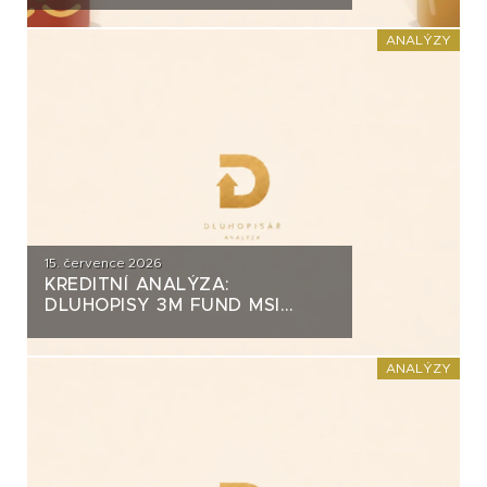
ZA PŮL MILIARDY
ANALÝZY
15. července 2026
KREDITNÍ ANALÝZA:
DLUHOPISY 3M FUND MSI
SICAV (MS-INVEST)
ANALÝZY