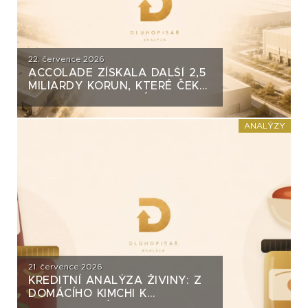
22. července 2026
ACCOLADE ZÍSKALA DALŠÍ 2,5
MILIARDY KORUN, KTERÉ ČEKÁ
V ROCE 2030 VELKÝ TEST. CO
ROZHODNE O JEJICH
SPLACENÍ?
ANALÝZY
21. července 2026
KREDITNÍ ANALÝZA ŽIVINY: Z
DOMÁCÍHO KIMCHI K
DLUHOPISOVÉMU PROGRAMU