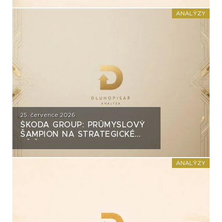
INVEST?
ANALÝZY
25. července 2026
ŠKODA GROUP: PRŮMYSLOVÝ
ŠAMPION NA STRATEGICKÉ
KŘIŽOVATCE
ANALÝZY