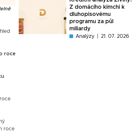
Z domácího kimchi k
delně
dluhopisovému
programu za půl
miliardy
hled
Analýzy
21. 07. 2026
o roce
ku
 roce
hý
ém roce