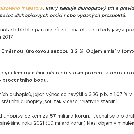
pisového investora
, který sleduje dluhopisový trh a pravi
, počet dluhopisových emisí nebo vydaných prospektů.
dnotách těchto parametrů za daná období (tedy jakýsi pře
 2017.
 průměrnou úrokovou sazbou 8,2 %. Objem emisí v tomt
lynulém roce činil něco přes osm procent a oproti ro
,4 procentního bodu.
h dluhopisů, jejich výnos se navýšil o 3,26 p.b. z 1,07 % v
tátními dluhopisy jsou tak v čase relativně stabilní.
 dluhopisy celkem za 57 miliard korun.
Jednal se o o dru
ilnějšímu roku 2021 (59 miliard korun) klesl objem v minul