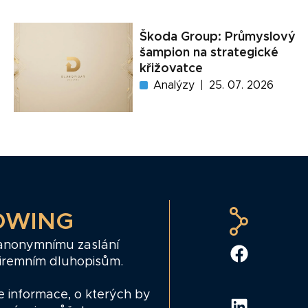
Škoda Group: Průmyslový
šampion na strategické
křižovatce
Analýzy
25. 07. 2026
OWING
 anonymnímu zaslání
firemním dluhopisům.
e informace, o kterých by