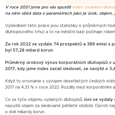
V roce 2021 jsme pro vás spustili
Index českého dluho
na něm sbírá data o parametrech jako je úrok, objem
Výsledkem této práce jsou statistiky o průměrných ho
dluhopisového trhu) a to na měsíční bázi počínaje rokem
Za rok 2022 se vydalo 74 prospektů a 389 emisí s
byl 57,28 miliard korun.
Průměrný úrokový výnos korporátních dluhopisů v up
2017, kdy jsme index začali sledovat, se navýšil o 3
Když to srovnáme s vývojem desetiletých českých státníc
2017 na 4,33 % v roce 2022. Rozdíly mezi korporátními a s
Co se týče objemu vydaných dluhopisů,
loni se vydaly
nejvyšší objem za sledované pětileté období. Oproti nejs
o dvě miliardy korun.