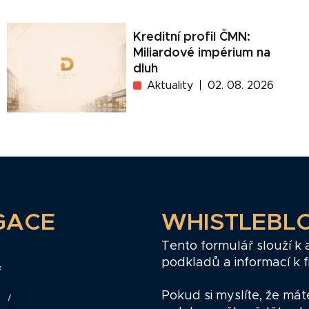
Kreditní profil ČMN:
Miliardové impérium na
dluh
Aktuality
02. 08. 2026
GACE
WHISTLEBL
Tento formulář slouží k
podkladů a informací k 
ř
Pokud si myslíte, že mát
zy