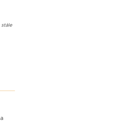
 stále
za