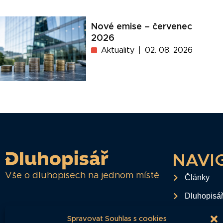
Nové emise – červenec
2026
Aktuality
02. 08. 2026
NAVI
Vše o dluhopisech na jednom místě
Články
Dluhopisá
Časté dota
Spravovat Souhlas s cookies