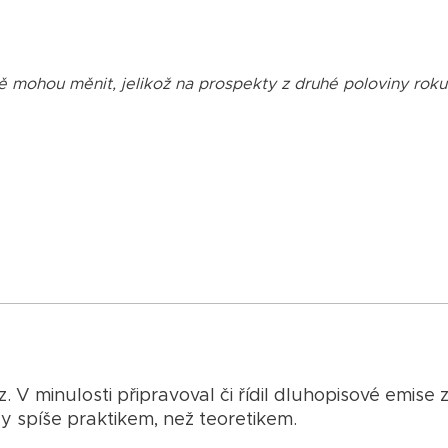
ště mohou měnit, jelikož na prospekty z druhé poloviny roku
. V minulosti připravoval či řídil dluhopisové emise 
dy spíše praktikem, než teoretikem.