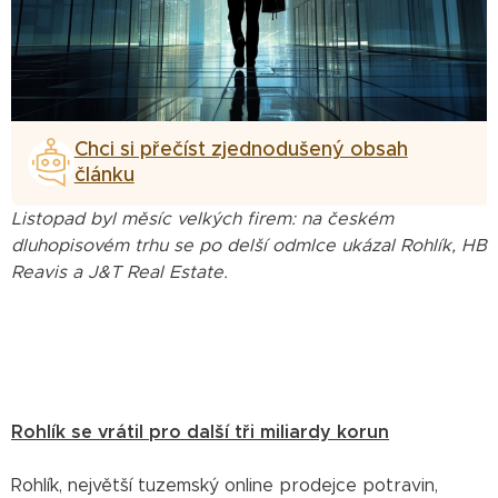
Chci si přečíst zjednodušený obsah
článku
Listopad byl měsíc velkých firem: na českém
dluhopisovém trhu se po delší odmlce ukázal Rohlík, HB
Reavis a J&T Real Estate.
Rohlík se vrátil pro další tři miliardy korun
Rohlík, největší tuzemský online prodejce potravin,