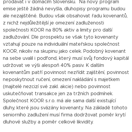
prodávat i v domácím Slovensku. Na nový program
emise ještě žádná nevyšla, dluhopisy programu budou
ale nezajištěné. Budou však obsahovat řadu kovenantů,
z nichž nejdůležitější je omezení zadluženosti
společnosti KOOR na 80% aktiv a limity pro další
zadlužování. Dle prospektu se však tyto kovenanty
vztahují pouze na individuální mateřskou společnost
KOOR, nikoliv na skupinu jako celek. Podobný kovenant
na sebe uvalil i podfond, který musí svůj fondový kapitál
udržovat ve výši alespoň 40% pasiv. K dalším
kovenantům patří povinnost nezřídit zajištění, povinnost
neposkytnout ručení, omezení nakládání s majetkem
(majitelé nezcizí své zakl. akcie) nebo povinnost
uskutečňovat transakce jen za tržních podmínek.
Společnost KOOR s.r.o. má ale sama další existující
dluhy, které jsou svázány kovenanty. Na základě tohoto
seniorního zadlužení musí firma dodržovat poměr krytí
dluhové služby a poměr celkové likvidity.