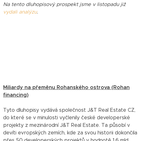
Na tento dluhopisový prospekt jsme v listopadu již
vydali analýzu
.
Miliardy na přeměnu Rohanského ostrova (Rohan
financing)
Tyto dluhopisy vydává společnost J&T Real Estate CZ,
do které se v minulosti vyčlenily české developerské
projekty z mezinárodní J&T Real Estate. Ta působí v
devíti evropských zemích, kde za svou historii dokončila
přes 50 developerských projektů v hodnotě 1,6 mld.