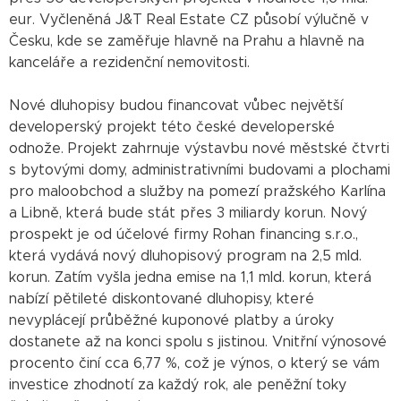
eur. Vyčleněná J&T Real Estate CZ působí výlučně v
Česku, kde se zaměřuje hlavně na Prahu a hlavně na
kanceláře a rezidenční nemovitosti.
Nové dluhopisy budou financovat vůbec největší
developerský projekt této české developerské
odnože. Projekt zahrnuje výstavbu nové městské čtvrti
s bytovými domy, administrativními budovami a plochami
pro maloobchod a služby na pomezí pražského Karlína
a Libně, která bude stát přes 3 miliardy korun. Nový
prospekt je od účelové firmy Rohan financing s.r.o.,
která vydává nový dluhopisový program na 2,5 mld.
korun. Zatím vyšla jedna emise na 1,1 mld. korun, která
nabízí pětileté diskontované dluhopisy, které
nevyplácejí průběžné kuponové platby a úroky
dostanete až na konci spolu s jistinou. Vnitřní výnosové
procento činí cca 6,77 %, což je výnos, o který se vám
investice zhodnotí za každý rok, ale peněžní toky