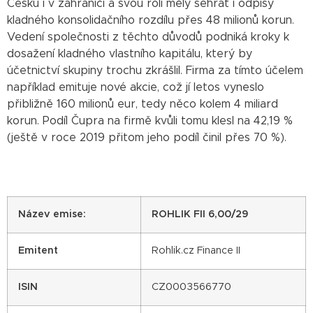
Česku i v zahraničí a svou roli měly sehrát i odpisy
kladného konsolidačního rozdílu přes 48 milionů korun.
Vedení společnosti z těchto důvodů podniká kroky k
dosažení kladného vlastního kapitálu, který by
účetnictví skupiny trochu zkrášlil. Firma za tímto účelem
například emituje nové akcie, což jí letos vyneslo
přibližně 160 milionů eur, tedy něco kolem 4 miliard
korun. Podíl Čupra na firmě kvůli tomu klesl na 42,19 %
(ještě v roce 2019 přitom jeho podíl činil přes 70 %).
Název emise:
ROHLIK FII 6,00/29
Emitent
Rohlik.cz Finance II
ISIN
CZ0003566770