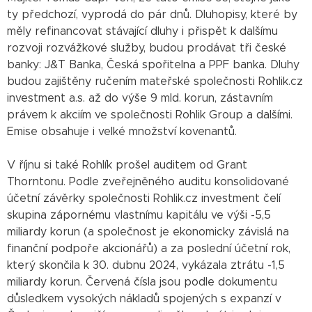
ty předchozí, vyprodá do pár dnů. Dluhopisy, které by
měly refinancovat stávající dluhy i přispět k dalšímu
rozvoji rozvážkové služby, budou prodávat tři české
banky: J&T Banka, Česká spořitelna a PPF banka. Dluhy
budou zajištěny ručením mateřské společnosti Rohlik.cz
investment a.s. až do výše 9 mld. korun, zástavním
právem k akciím ve společnosti Rohlik Group a dalšími.
Emise obsahuje i velké množství kovenantů.
V říjnu si také Rohlík prošel auditem od Grant
Thorntonu. Podle zveřejněného auditu konsolidované
účetní závěrky společnosti Rohlik.cz investment čelí
skupina zápornému vlastnímu kapitálu ve výši -5,5
miliardy korun (a společnost je ekonomicky závislá na
finanční podpoře akcionářů) a za poslední účetní rok,
který skončila k 30. dubnu 2024, vykázala ztrátu -1,5
miliardy korun. Červená čísla jsou podle dokumentu
důsledkem vysokých nákladů spojených s expanzí v