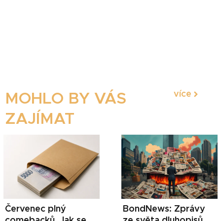
více
MOHLO BY VÁS
ZAJÍMAT
Červenec plný
BondNews: Zprávy
comebacků. Jak se
ze světa dluhopisů