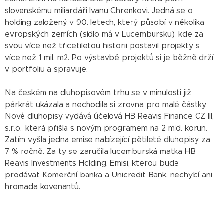
slovenskému miliardáři Ivanu Chrenkovi. Jedná se o
holding založený v 90. letech, který působí v několika
evropských zemích (sídlo má v Lucembursku), kde za
svou více než třicetiletou historii postavil projekty s
více než 1 mil. m2. Po výstavbě projektů si je běžně drží
v portfoliu a spravuje.
Na českém na dluhopisovém trhu se v minulosti již
párkrát ukázala a nechodila si zrovna pro malé částky.
Nové dluhopisy vydává účelová HB Reavis Finance CZ III,
s.r.o., která přišla s novým programem na 2 mld. korun.
Zatím vyšla jedna emise nabízející pětileté dluhopisy za
7 % ročně. Za ty se zaručila lucemburská matka HB
Reavis Investments Holding. Emisi, kterou bude
prodávat Komerční banka a Unicredit Bank, nechybí ani
hromada kovenantů.