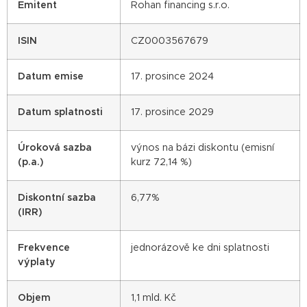
Emitent
Rohan financing s.r.o.
ISIN
CZ0003567679
Datum emise
17. prosince 2024
Datum splatnosti
17. prosince 2029
Úroková sazba
výnos na bázi diskontu (emisní
(p.a.)
kurz 72,14 %)
Diskontní sazba
6,77%
(IRR)
Frekvence
jednorázově ke dni splatnosti
výplaty
Objem
1,1 mld. Kč