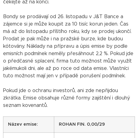
čekejte až na konci.
Bondy se prodávají od 26. listopadu v J&T Bance a
zájemce si je může koupit za 10 tisíc korun jeden. Čas
má až do listopadu příštího roku, kdy se prodej ukončí.
Prodat je pak může i na pražské burze, kde budou
kótovány. Náklady na přípravu a úpis emise by podle
emisních podmínek neměly přesáhnout 2,2 %. Pokud jde
o předčasné splacení, firma tuto možnost může využít
jakémukoli dni, ale až po roce od data emise. Vlastníci
tuto možnost mají jen v případě porušení podmínek.
Pokud jde o ochranu investorů, ani zde nepřijdou
zkrátka. Emise obsahuje různé formy zajištění i dlouhý
seznam kovenantů.
Název emise:
ROHAN FIN. 0,00/29