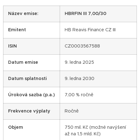
Název emise:
HBRFIN III 7,00/30
Emitent
HB Reavis Finance CZ III
ISIN
CZ0003567588
Datum emise
9. ledna 2025
Datum splatnosti
9. ledna 2030
Úroková sazba (p.a.)
7,00 % ročně
Frekvence výplaty
Ročně
Objem
750 mil. Kč (možné navýšení
až na 1,5 mld. Kč)