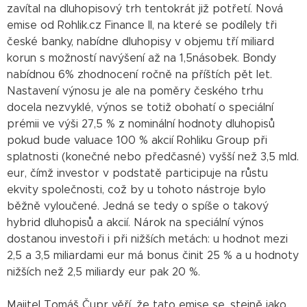
zavítal na dluhopisový trh tentokrát již potřetí. Nová
emise od Rohlik.cz Finance II, na které se podílely tři
české banky, nabídne dluhopisy v objemu tří miliard
korun s možností navýšení až na 1,5násobek. Bondy
nabídnou 6% zhodnocení ročně na příštích pět let.
Nastavení výnosu je ale na poměry českého trhu
docela nezvyklé, výnos se totiž obohatí o speciální
prémii ve výši 27,5 % z nominální hodnoty dluhopisů
pokud bude valuace 100 % akcií Rohliku Group při
splatnosti (konečné nebo předčasné) vyšší než 3,5 mld.
eur, čímž investor v podstatě participuje na růstu
ekvity společnosti, což by u tohoto nástroje bylo
běžně vyloučené. Jedná se tedy o spíše o takový
hybrid dluhopisů a akcií. Nárok na speciální výnos
dostanou investoři i při nižších metách: u hodnot mezi
2,5 a 3,5 miliardami eur má bonus činit 25 % a u hodnoty
nižších než 2,5 miliardy eur pak 20 %.
Majitel Tomáš Čupr věří, že tato emise se, stejně jako