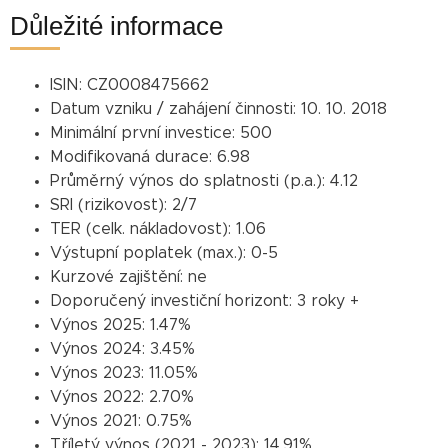
Důležité informace
ISIN:
CZ0008475662
Datum vzniku / zahájení činnosti:
10. 10. 2018
Minimální první investice:
500
Modifikovaná durace:
6.98
Průměrný výnos do splatnosti (p.a.):
4.12
SRI (rizikovost):
2/7
TER (celk. nákladovost):
1.06
Výstupní poplatek (max.):
0-5
Kurzové zajištění:
ne
Doporučený investiční horizont:
3 roky +
Výnos 2025:
1.47%
Výnos 2024:
3.45%
Výnos 2023:
11.05%
Výnos 2022:
2.70%
Výnos 2021:
0.75%
Tříletý výnos (2021 - 2023):
14.91%