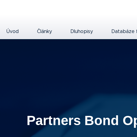
Úvod
Články
Dluhopisy
Databáze 
Partners Bond O