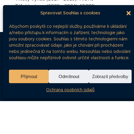
Tříletý výnos (2022 - 2024):
17.89%
Spravovat Souhlas s cookies
Abychom poskytli co nejlepší služby, používáme k ukládání
a/nebo přístupu k informacím o zařízení, technologie jako
jsou soubory cookies. Souhlas s těmito technologiemi nám
umožní zpracovávat údaje, jako je chování při procházení
nebo jedinečná ID na tomto webu. Nesouhlas nebo odvolání
NAVI
souhlasu může nepříznivě ovlivnit určité vlastnosti a funkce.
Vše o dluhopisech na jednom místě
Články
Příjmout
Odmítnout
Zobrazit předvolby
Dluhopisá
Ochrana osobních údajů
Časté dota
O projektu
Ochrana o
RSS Feed