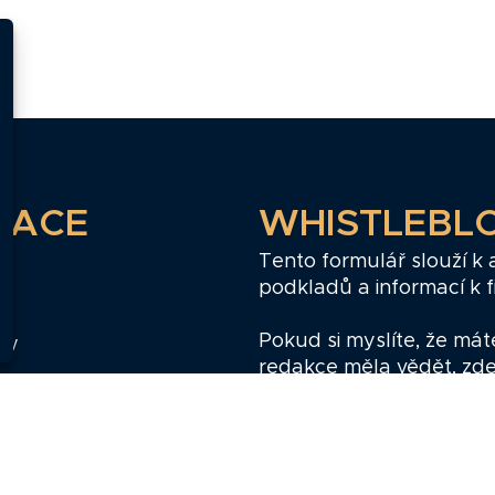
GACE
WHISTLEBL
Tento formulář slouží k
podkladů a informací k 
ř
Pokud si myslíte, že mát
zy
redakce měla vědět, zd
poskytnout.
sobních údajů
Whistleblow