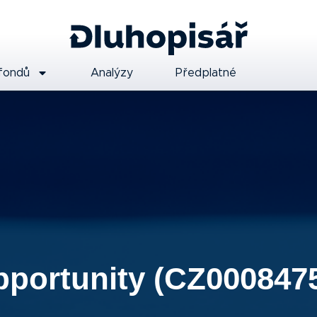
fondů
Analýzy
Předplatné
pportunity (CZ000847