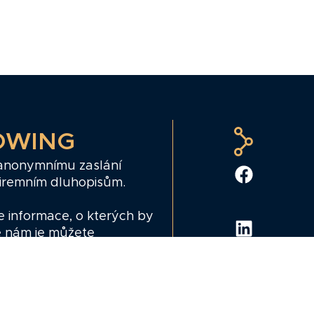
OWING
 anonymnímu zaslání
firemním dluhopisům.
e informace, o kterých by
e nám je můžete
ing