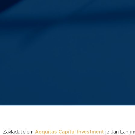
Zakladatelem
Aequitas Capital Investment
je Jan Langme