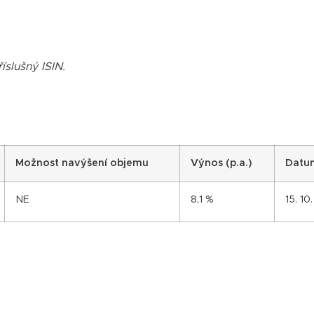
íslušný ISIN.
Možnost navýšení objemu
Výnos (p.a.)
Datu
NE
8,1 %
15. 10