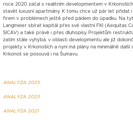
roce 2020 začal s realitním developmentem v Krkonoších
stavět luxusní apartmány. K tomu chce už pár let přidat i 
firem v problémech ještě před pádem do úpadku. Na tyto
Langmeier sbírat kapitál přes své vlastní FKI (Aequitas C
SICAV) a také právě i přes dluhopisy. Projektům restrukt
zatím stále vyhýbá, v oblasti developmentu ale již dokonč
projekty v Krkonoších a nyní má plány na minimálně další
Krkonoš se posouvá i na Šumavu.
ANALÝZA 2025
ANALÝZA 2023
ANALÝZA 2021