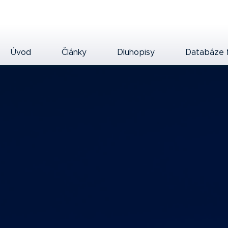
Úvod
Články
Dluhopisy
Databáze 