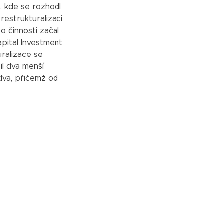
, kde se rozhodl
restrukturalizaci
 činnosti začal
apital Investment
uralizace se
il dva menší
 dva, přičemž od