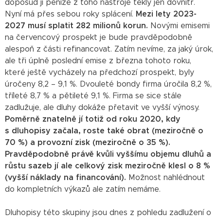
doposud jí peníze z toho nástroje tekly jen dovnitř.
Nyní má přes sebou roky splácení.
Mezi lety 2023-
2027 musí splatit 282 milionů korun.
Novými emisemi
na červencový prospekt je bude pravděpodobně
alespoň z části refinancovat. Zatím nevíme, za jaký úrok,
ale tři úplně poslední emise z března tohoto roku,
které ještě vycházely na předchozí prospekt, byly
úročeny 8,2 – 9,1 %. Dvouleté bondy firma úročila 8,2 %,
tříleté 8,7 % a pětileté 9,1 %. Firma se sice stále
zadlužuje, ale dluhy dokáže přetavit ve vyšší výnosy.
Poměrně znatelně jí totiž od roku 2020, kdy
s dluhopisy začala, roste také obrat (meziročně o
70 %) a provozní zisk (meziročně o 35 %).
Pravděpodobně právě kvůli vyššímu objemu dluhů a
růstu sazeb jí ale celkový zisk meziročně klesl o 8 %
(vyšší náklady na financování).
Možnost nahlédnout
do kompletních výkazů ale zatím nemáme.
Dluhopisy této skupiny jsou dnes z pohledu zadlužení o