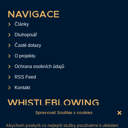
NAVIGACE
Články
Dluhopisář
Časté dotazy
O projektu
Ochrana osobních údajů
RSS Feed
Kontakt
WHISTLEBLOWING
Tento formulář slouží k anonymnímu zaslání
Spravovat Souhlas s cookies
podkladů a informací k firemním
Abychom poskytli co nejlepší služby, používáme k ukládání
dluhopisům.