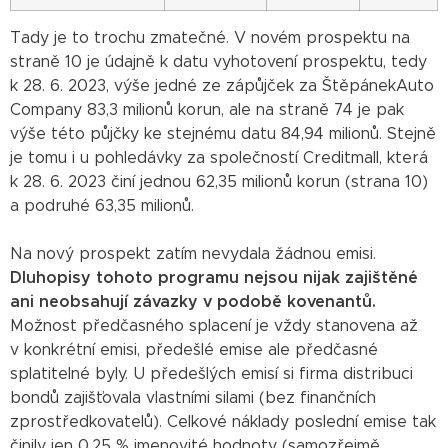
Tady je to trochu zmatečné. V novém prospektu na
straně 10 je údajně k datu vyhotovení prospektu, tedy
k 28. 6. 2023, výše jedné ze zápůjček za ŠtěpánekAuto
Company 83,3 milionů korun, ale na straně 74 je pak
výše této půjčky ke stejnému datu 84,94 milionů. Stejně
je tomu i u pohledávky za společností Creditmall, která
k 28. 6. 2023 činí jednou 62,35 milionů korun (strana 10)
a podruhé 63,35 milionů.
Na nový prospekt zatím nevydala žádnou emisi.
Dluhopisy tohoto programu nejsou nijak zajištěné
ani neobsahují závazky v podobě kovenantů.
Možnost předčasného splacení je vždy stanovena až
v konkrétní emisi, předešlé emise ale předčasné
splatitelné byly. U předešlých emisí si firma distribuci
bondů zajišťovala vlastními silami (bez finančních
zprostředkovatelů). Celkové náklady poslední emise tak
činily jen 0,25 % jmenovité hodnoty (samozřejmě