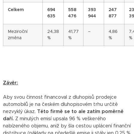
Celkem
694
558
393
247
2
635
476
944
877
3
Meziroční
24,38
41,77
–
4,86
7,
změna
%
%
%
%
Závěr:
Aby svou činnost financoval z dluhopisů prodejce
automobilů je na českém dluhopisovém trhu určitě
nezvyklý úkaz.
Této firmě se to ale zatím poměrně
daří.
Z minulých emisí upsala 96 % veškerého
nabízeného objemu, aniž by šla cestou uplácení finanční
distribuce (náklady na předešlé emise ji stály jen 0,25 %