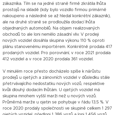
zákazníka. Tím se na jedné straně firmě zkrátila lhůta
prostojů na skladě (kdy bylo vozidlo firmou primárně
nakoupeno a následně se až hledal konkrétní zákazník),
ale na druhé straně se prodloužila dodací lhůta
objednaných automobilů. Na objem realizovaných
obchodů to ale loni nemělo zásadní vliv. V prodeji
nových vozidel dosáhla skupina výkonu 110 % oproti
plánu stanovenému importérem. Konkrétně prodala 417
prodaných vozidel. Pro porovnání, v roce 2021 prodala
412 vozidel a v roce 2020 prodala 361 vozidel.
V minulém roce přesto docházelo spíše k nárůstu
prodejů u ojetých a zánovních vozidel v důsledku stále
přetrvávajícího nedostatku nových vozů, respektive
kvůli dlouhý dodacím lhůtám. U ojetých vozidel má
skupina mnohem vyšší marži než u nových vozů.
Průměrná marže u ojetin se pohybuje v řádu 13,5 %. V
roce 2020 prodaly společnosti ve skupině celkem 1 297
ojetých vozidel, předloni 1 386 vozů a loni 1 456 vozů.