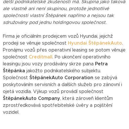
delší podnikatelské zkušenosti má. Skupina jako taková
ale vlastně ani není skupinou, protože jednotlivé
společnosti vlastní Štěpánek napřímo a nejsou tak
sdružovány pod jednu holdingovou společnost.
Firma je oficiálním prodejcem vozů Hyundai, jejichž
prodeji se věnuje společnost
Hyundai ŠtěpánekAuto
.
Pronájmu vozů přes operativní leasing se potom věnuje
společnost
Creditmall
. Po ukončení operativního
leasingu jsou vozy prodávány skrze pana
Petra
Štěpánka
jakožto podnikatelského subjektu.
Společnost
ŠtěpánekAuto Corporation
se zabývá
poskytováním servisních a dalších služeb pro zánovní i
ojetá vozidla. Výkup vozů provádí společnost
ŠtěpánekAuto Company
, která zároveň klientům
zprostředkovává spotřebitelské úvěry a pojištění
vozidel.