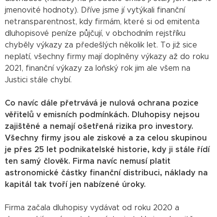
jmenovité hodnoty). Dříve jsme jí vytýkali finanční
netransparentnost, kdy firmám, které si od emitenta
dluhopisové peníze půjčují, v obchodním rejstříku
chyběly výkazy za předešlých několik let. To již sice
neplatí, všechny firmy mají doplněny výkazy až do roku
2021, finanční výkazy za loňský rok jim ale všem na
Justici stále chybí.
Co navíc dále přetrvává je nulová ochrana pozice
věřitelů v emisních podmínkách. Dluhopisy nejsou
zajištěné a nemají ošetřená rizika pro investory.
Všechny firmy jsou ale ziskové a za celou skupinou
je přes 25 let podnikatelské historie, kdy ji stále řídí
ten samý člověk. Firma navíc nemusí platit
astronomické částky finanční distribuci, náklady na
kapitál tak tvoří jen nabízené úroky.
Firma začala dluhopisy vydávat od roku 2020 a