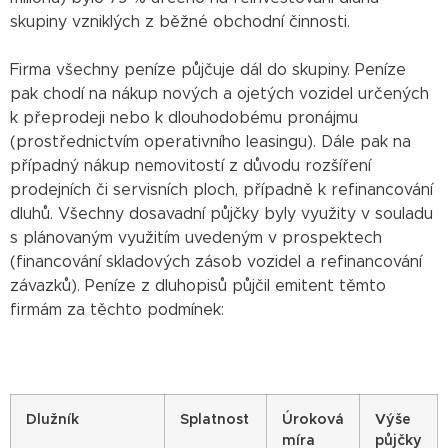
skupiny vzniklých z běžné obchodní činnosti.
Firma všechny peníze půjčuje dál do skupiny. Peníze
pak chodí na nákup nových a ojetých vozidel určených
k přeprodeji nebo k dlouhodobému pronájmu
(prostřednictvím operativního leasingu). Dále pak na
případný nákup nemovitostí z důvodu rozšíření
prodejních či servisních ploch, případně k refinancování
dluhů. Všechny dosavadní půjčky byly využity v souladu
s plánovaným využitím uvedeným v prospektech
(financování skladových zásob vozidel a refinancování
závazků). Peníze z dluhopisů půjčil emitent těmto
firmám za těchto podmínek:
Dlužník
Splatnost
Úroková
Výše
míra
půjčky