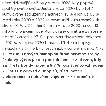
něco rizikovější, než byly v roce 2020, kdy poprvé
spatřily světlo světa. Ještě v roce 2020 bylo totiž
kumulované zadlužení na aktivech 45 % a loni už 65 %.
Mezi roky 2020 a 2022 se navíc snížil kumulovaný zisk o
skoro 40 %, z 22 milionů korun v roce 2020 na cca 13
milionů v loňském roce. Kumulovaný obrat ale za stejné
období vzrostl o 27 % a provozní zisk vzrostl dokonce
o 100 %. V srpnu 2020 firma za tříleté dluhopisy
nabízela 7,5 %. To byly ještě sazby centrální banky 0,75
%.
Pokud u nových dluhopisů firma nabídne stejný
úrokový výnos jako u poslední emise z března, kdy
za tříleté bondy nabídla 8,7 % ročně, je to vzhledem
k růstu rizikovosti dluhopisů, růstu sazeb
v ekonomice a nulovému zajištění rizik poměrně
málo.