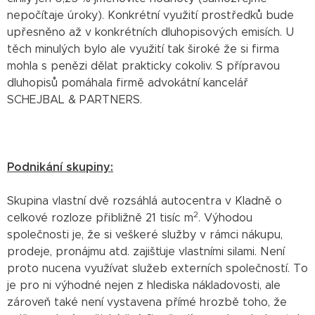
nepočítaje úroky). Konkrétní využití prostředků bude
upřesněno až v konkrétních dluhopisových emisích. U
těch minulých bylo ale využití tak široké že si firma
mohla s penězi dělat prakticky cokoliv. S přípravou
dluhopisů pomáhala firmě advokátní kancelář
SCHEJBAL & PARTNERS.
Podnikání skupiny:
Skupina vlastní dvě rozsáhlá autocentra v Kladně o
2
celkové rozloze přibližně 21 tisíc m
. Výhodou
společnosti je, že si veškeré služby v rámci nákupu,
prodeje, pronájmu atd. zajišťuje vlastními silami. Není
proto nucena využívat služeb externích společností. To
je pro ni výhodné nejen z hlediska nákladovosti, ale
zároveň také není vystavena přímé hrozbě toho, že