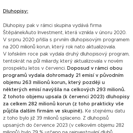
Dluhopisy:
Dluhopisy pak v rámci skupina vydává firma
ŠtěpánekAuto Investment, která vznikla v únoru 2020.
V srpnu 2020 přišla s prvním dluhopisovým programem
na 200 milionů korun, který rok nato aktualizovala.
V loňském roce pak vydala druhý dluhopisový program,
tentokrát na půl miliardy, který aktualizovala v novém
prospektu letos v červenci.
Doposud v rámci obou
programů vydala dohromady 21 emisí v původním
objemu 263 milionů korun, který později u
některých emisí navýšila na celkových 293 milionů.
Z tohoto objemu upsala (k červenci 2023) dluhopisy
za celkem 282 milionů korun (z toho prakticky vše
půjčila dalším firmám ve skupině).
Ke stejnému datu
z toho bylo již 39 milionů splaceno. Z dluhopisů
upsaných do července 2023 (v celkovém objemu 282
milionů) bylo 79 % určeno na reinvestování dluhů