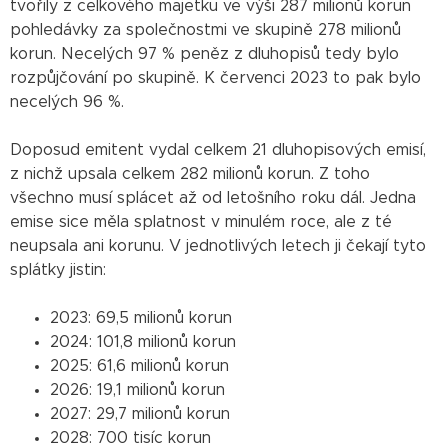
tvořily z celkového majetku ve výši 287 milionů korun
pohledávky za společnostmi ve skupině 278 milionů
korun. Necelých 97 % peněz z dluhopisů tedy bylo
rozpůjčování po skupině. K červenci 2023 to pak bylo
necelých 96 %.
Doposud emitent vydal celkem 21 dluhopisových emisí,
z nichž upsala celkem 282 milionů korun. Z toho
všechno musí splácet až od letošního roku dál. Jedna
emise sice měla splatnost v minulém roce, ale z té
neupsala ani korunu. V jednotlivých letech ji čekají tyto
splátky jistin:
2023: 69,5 milionů korun
2024: 101,8 milionů korun
2025: 61,6 milionů korun
2026: 19,1 milionů korun
2027: 29,7 milionů korun
2028: 700 tisíc korun