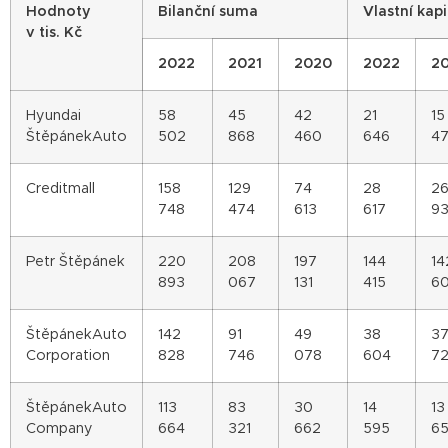
Hodnoty
Bilanční suma
Vlastní kapi
v tis. Kč
2022
2021
2020
2022
20
Hyundai
58
45
42
21
15
ŠtěpánekAuto
502
868
460
646
4
Creditmall
158
129
74
28
2
748
474
613
617
9
Petr Štěpánek
220
208
197
144
14
893
067
131
415
60
ŠtěpánekAuto
142
91
49
38
3
Corporation
828
746
078
604
72
ŠtěpánekAuto
113
83
30
14
13
Company
664
321
662
595
6