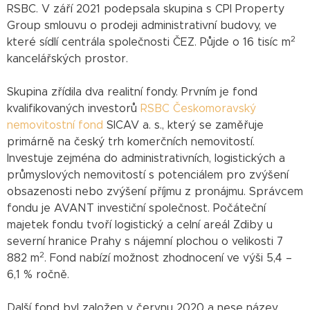
RSBC. V září 2021 podepsala skupina s CPI Property
Group smlouvu o prodeji administrativní budovy, ve
2
které sídlí centrála společnosti ČEZ. Půjde o 16 tisíc m
kancelářských prostor.
Skupina zřídila dva realitní fondy. Prvním je fond
kvalifikovaných investorů
RSBC Českomoravský
nemovitostní fond
SICAV a. s., který se zaměřuje
primárně na český trh komerčních nemovitostí.
Investuje zejména do administrativních, logistických a
průmyslových nemovitostí s potenciálem pro zvýšení
obsazenosti nebo zvýšení příjmu z pronájmu. Správcem
fondu je AVANT investiční společnost. Počáteční
majetek fondu tvoří logistický a celní areál Zdiby u
severní hranice Prahy s nájemní plochou o velikosti 7
2
882 m
. Fond nabízí možnost zhodnocení ve výši 5,4 –
6,1 % ročně.
Další fond byl založen v červnu 2020 a nese název