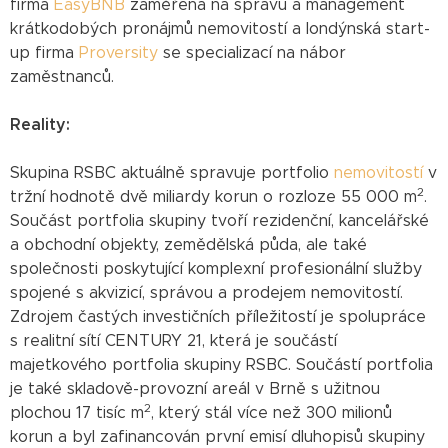
firma
EasyBNB
zaměřená na správu a management
krátkodobých pronájmů nemovitostí a londýnská start-
up firma
Proversity
se specializací na nábor
zaměstnanců.
Reality:
Skupina RSBC aktuálně spravuje portfolio
nemovitostí
v
2
tržní hodnotě dvě miliardy korun o rozloze 55 000 m
.
Součást portfolia skupiny tvoří rezidenční, kancelářské
a obchodní objekty, zemědělská půda, ale také
společnosti poskytující komplexní profesionální služby
spojené s akvizicí, správou a prodejem nemovitostí.
Zdrojem častých investičních příležitostí je spolupráce
s realitní sítí CENTURY 21, která je součástí
majetkového portfolia skupiny RSBC. Součástí portfolia
je také skladově-provozní areál v Brně s užitnou
2
plochou 17 tisíc m
, který stál více než 300 milionů
korun a byl zafinancován první emisí dluhopisů skupiny