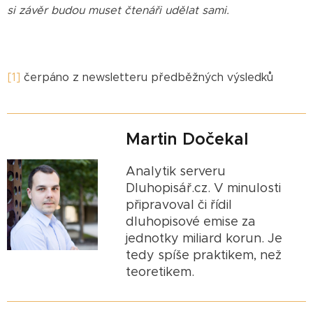
si závěr budou muset čtenáři udělat sami.
[1]
čerpáno z newsletteru předběžných výsledků
Martin Dočekal
Analytik serveru
Dluhopisář.cz. V minulosti
připravoval či řídil
dluhopisové emise za
jednotky miliard korun. Je
tedy spíše praktikem, než
teoretikem.