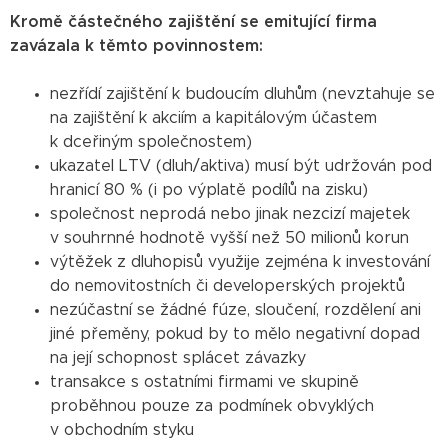
Kromě částečného zajištění se emitující firma
zavázala k těmto povinnostem:
nezřídí zajištění k budoucím dluhům (nevztahuje se
na zajištění k akciím a kapitálovým účastem
k dceřiným společnostem)
ukazatel LTV (dluh/aktiva) musí být udržován pod
hranicí 80 % (i po výplatě podílů na zisku)
společnost neprodá nebo jinak nezcizí majetek
v souhrnné hodnotě vyšší než 50 milionů korun
výtěžek z dluhopisů využije zejména k investování
do nemovitostních či developerských projektů
nezúčastní se žádné fúze, sloučení, rozdělení ani
jiné přeměny, pokud by to mělo negativní dopad
na její schopnost splácet závazky
transakce s ostatními firmami ve skupině
proběhnou pouze za podmínek obvyklých
v obchodním styku