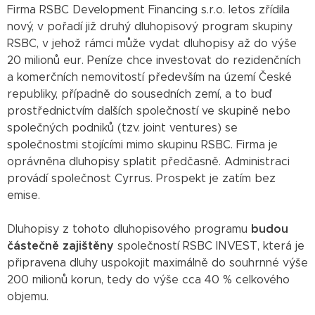
Firma RSBC Development Financing s.r.o. letos zřídila
nový, v pořadí již druhý dluhopisový program skupiny
RSBC, v jehož rámci může vydat dluhopisy až do výše
20 milionů eur. Peníze chce investovat do rezidenčních
a komerčních nemovitostí především na území České
republiky, případně do sousedních zemí, a to buď
prostřednictvím dalších společností ve skupině nebo
společných podniků (tzv. joint ventures) se
společnostmi stojícími mimo skupinu RSBC. Firma je
oprávněna dluhopisy splatit předčasně. Administraci
provádí společnost Cyrrus. Prospekt je zatím bez
emise.
Dluhopisy z tohoto dluhopisového programu
budou
částečně zajištěny
společností RSBC INVEST, která je
připravena dluhy uspokojit maximálně do souhrnné výše
200 milionů korun, tedy do výše cca 40 % celkového
objemu.