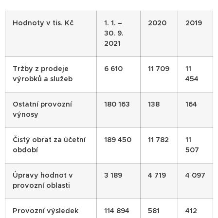
Hodnoty v tis. Kč
1. 1. –
2020
2019
30. 9.
2021
Tržby z prodeje
6 610
11 709
11
výrobků a služeb
454
Ostatní provozní
180 163
138
164
výnosy
Čistý obrat za účetní
189 450
11 782
11
období
507
Úpravy hodnot v
3 189
4 719
4 097
provozní oblasti
Provozní výsledek
114 894
581
412