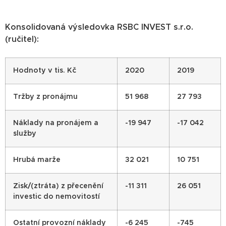
Konsolidovaná výsledovka RSBC INVEST s.r.o.
(ručitel):
Hodnoty v tis. Kč
2020
2019
Tržby z pronájmu
51 968
27 793
Náklady na pronájem a
-19 947
-17 042
služby
Hrubá marže
32 021
10 751
Zisk/(ztráta) z přecenění
-11 311
26 051
investic do nemovitostí
Ostatní provozní náklady
-6 245
-745