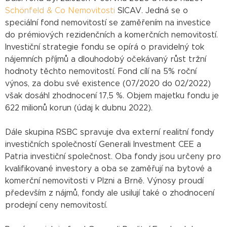
Schönfeld & Co Nemovitosti
SICAV. Jedná se o
speciální fond nemovitostí se zaměřením na investice
do prémiových rezidenčních a komerčních nemovitostí.
Investiční strategie fondu se opírá o pravidelný tok
nájemních příjmů a dlouhodobý očekávaný růst tržní
hodnoty těchto nemovitostí. Fond cílí na 5% roční
výnos, za dobu své existence (07/2020 do 02/2022)
však dosáhl zhodnocení 17,5 %. Objem majetku fondu je
622 milionů korun (údaj k dubnu 2022).
Dále skupina RSBC spravuje dva externí realitní fondy
investičních společností Generali Investment CEE a
Patria investiční společnost. Oba fondy jsou určeny pro
kvalifikované investory a oba se zaměřují na bytové a
komerční nemovitosti v Plzni a Brně. Výnosy proudí
především z nájmů, fondy ale usilují také o zhodnocení
prodejní ceny nemovitostí.