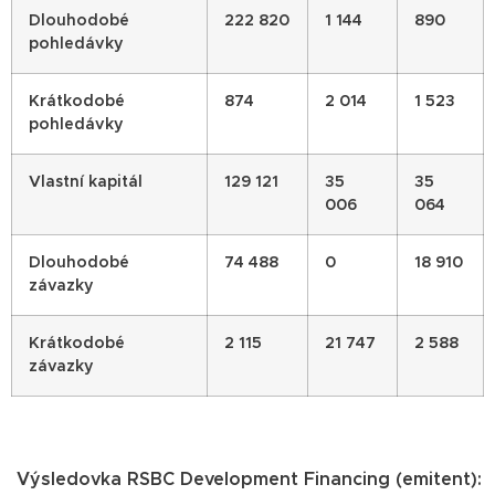
Dlouhodobé
222 820
1 144
890
pohledávky
Krátkodobé
874
2 014
1 523
pohledávky
Vlastní kapitál
129 121
35
35
006
064
Dlouhodobé
74 488
0
18 910
závazky
Krátkodobé
2 115
21 747
2 588
závazky
Výsledovka RSBC Development Financing (emitent):