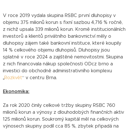
V roce 2019 vydala skupina RSBC první dluhopisy v
objemu 375 milionů korun s fixní sazbou 4,716 % ročně,
z nichž upsala 339 milionů korun. Kromě institucionálních
investorů a klientů privátního bankovnictví měly o
dluhopisy zájem také bankovní instituce, které koupily
14 % celkového objemu dluhopisů. Dluhopisy jsou
splatné v roce 2024 a zajištěné nemovitostmi. Skupina
z nich financovala nákup společnosti ODcz brno a
investici do obchodně administrativního komplexu
„
Rozkvět
“ v centru Brna.
Ekonomika:
Za rok 2020 činily celkové tržby skupiny RSBC 760
milionů korun a výnosy z dlouhodobých finančních aktiv
125 milionů korun. Soukromý kapitál měl na celkových
výnosech skupiny podíl cca 85 %, zbytek připadá na