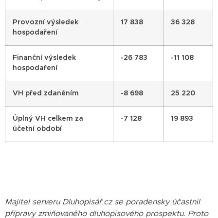
Provozní výsledek
17 838
36 328
hospodaření
Finanční výsledek
-26 783
-11 108
hospodaření
VH před zdaněním
-8 698
25 220
Úplný VH celkem za
-7 128
19 893
účetní období
Majitel serveru Dluhopisář.cz se poradensky účastnil
přípravy zmiňovaného dluhopisového prospektu. Proto