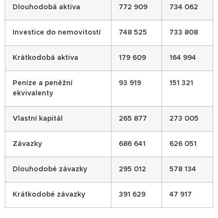
Dlouhodobá aktiva
772 909
734 062
Investice do nemovitostí
748 525
733 808
Krátkodobá aktiva
179 609
164 994
Peníze a peněžní
93 919
151 321
ekvivalenty
Vlastní kapitál
265 877
273 005
Závazky
686 641
626 051
Dlouhodobé závazky
295 012
578 134
Krátkodobé závazky
391 629
47 917