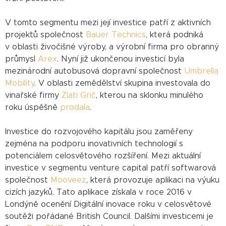
V tomto segmentu mezi její investice patří z aktivních
projektů společnost
Bauer Technics
, která podniká
v oblasti živočišné výroby, a výrobní firma pro obranný
průmysl
Arex
. Nyní již ukončenou investicí byla
mezinárodní autobusová dopravní společnost
Umbrella
Mobility
. V oblasti zemědělství skupina investovala do
vinařské firmy
Zlati Grič
, kterou na sklonku minulého
roku úspěšně
prodala
.
Investice do rozvojového kapitálu jsou zaměřeny
zejména na podporu inovativních technologií s
potenciálem celosvětového rozšíření. Mezi aktuální
investice v segmentu venture capital patří softwarová
společnost
Mooveez
, která provozuje aplikaci na výuku
cizích jazyků. Tato aplikace získala v roce 2016 v
Londýně ocenění Digitální inovace roku v celosvětové
soutěži pořádané British Council. Dalšími investicemi je