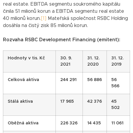
real estate. EBITDA segmentu soukromého kapitálu
činila 51 milionů korun a EBITDA segmentu real estate
40 milionů korun.
[1]
Mateřská společnost RSBC Holding
dosáhla na čistý zisk 85 milionů korun.
Rozvaha RSBC Development Financing (emitent):
Hodnoty v tis. Kč
30. 9.
31. 12.
31. 12.
2021
2020
2019
Celková aktiva
244 291
56 886
56
566
Stálá aktiva
17 965
42 376
45
502
Oběžná aktiva
226 326
14 435
11 061