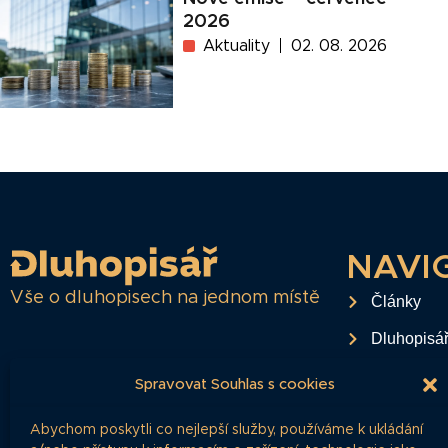
2026
Aktuality
02. 08. 2026
NAVI
Vše o dluhopisech na jednom místě
Články
Dluhopisá
Časté dota
Spravovat Souhlas s cookies
O projektu
Abychom poskytli co nejlepší služby, používáme k ukládání