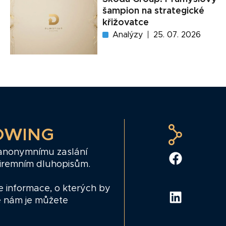
šampion na strategické
křižovatce
Analýzy
25. 07. 2026
OWING
 anonymnímu zaslání
firemním dluhopisům.
e informace, o kterých by
e nám je můžete