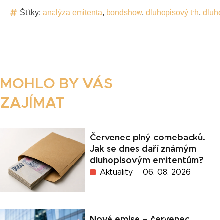
Štítky:
analýza emitenta
,
bondshow
,
dluhopisový trh
,
dluh
MOHLO BY VÁS
ZAJÍMAT
Červenec plný comebacků.
Jak se dnes daří známým
dluhopisovým emitentům?
Aktuality
06. 08. 2026
Nové emise – červenec