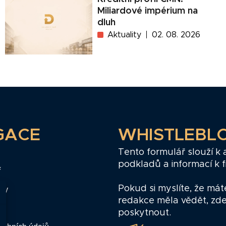
Miliardové impérium na
dluh
Aktuality
02. 08. 2026
GACE
WHISTLEBL
Tento formulář slouží k
podkladů a informací k 
ř
Pokud si myslíte, že mát
zy
redakce měla vědět, zd
poskytnout.