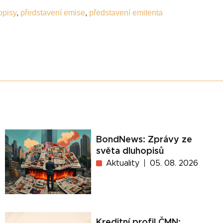
opisy
,
představení emise
,
představení emitenta
BondNews: Zprávy ze
světa dluhopisů
Aktuality
05. 08. 2026
Kreditní profil ČMN: