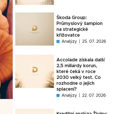
Škoda Group:
Průmyslový šampion
na strategické
křižovatce
Analýzy
25. 07. 2026
Accolade získala další
2,5 miliardy korun,
které čeká v roce
2030 velký test. Co
rozhodne o jejich
splacení?
Analýzy
22. 07. 2026
Kreditní analýza Živiny: