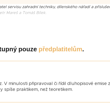
tel servisu zahradní techniky, dílenského nářadí a příslušen
Petr Mareš a Tomáš Bílek.
ostupný pouze
předplatitelům
.
. V minulosti připravoval či řídil dluhopisové emise 
dy spíše praktikem, než teoretikem.