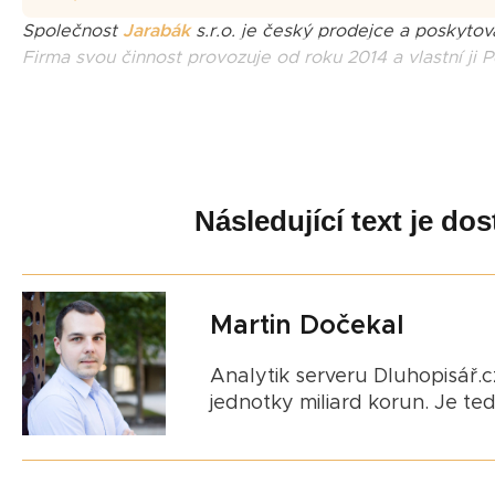
Společnost
Jarabák
s.r.o. je český prodejce a poskytova
Firma svou činnost provozuje od roku 2014 a vlastní ji 
Následující text je d
Martin Dočekal
Analytik serveru Dluhopisář.cz
jednotky miliard korun. Je te