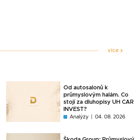
více
Od autosalonů k
průmyslovým halám. Co
stojí za dluhopisy UH CAR
INVEST?
Analýzy
04. 08. 2026
Škoda Group: Průmyslový