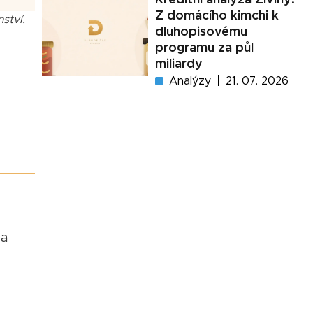
Z domácího kimchi k
ství.
dluhopisovému
programu za půl
miliardy
Analýzy
21. 07. 2026
za