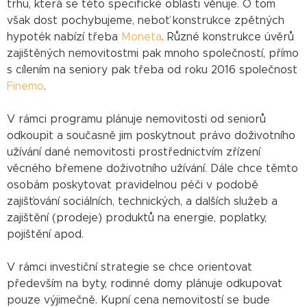
trhu, která se této specifické oblasti věnuje. O tom
však dost pochybujeme, neboť konstrukce zpětných
hypoték nabízí třeba
Moneta
. Různé konstrukce úvěrů
zajištěných nemovitostmi pak mnoho společností, přímo
s cílením na seniory pak třeba od roku 2016 společnost
Finemo
.
V rámci programu plánuje nemovitosti od seniorů
odkoupit a současně jim poskytnout právo doživotního
užívání dané nemovitosti prostřednictvím zřízení
věcného břemene doživotního užívání. Dále chce těmto
osobám poskytovat pravidelnou péči v podobě
zajišťování sociálních, technických, a dalších služeb a
zajištění (prodeje) produktů na energie, poplatky,
pojištění apod.
V rámci investiční strategie se chce orientovat
především na byty, rodinné domy plánuje odkupovat
pouze výjimečně. Kupní cena nemovitostí se bude