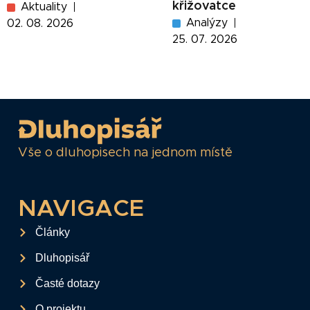
křižovatce
Aktuality
Analýzy
02. 08. 2026
25. 07. 2026
Vše o dluhopisech na jednom místě
NAVIGACE
Články
Dluhopisář
Časté dotazy
O projektu