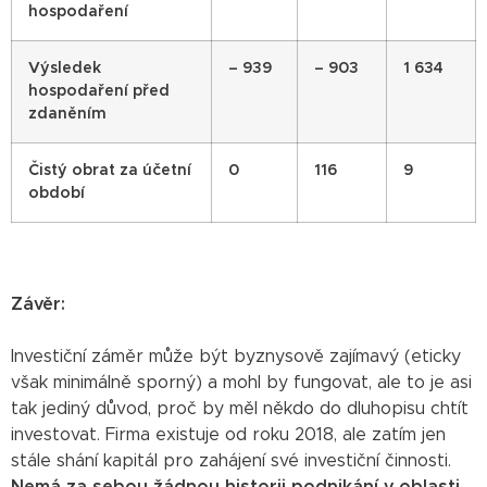
hospodaření
Výsledek
– 939
– 903
1 634
hospodaření před
zdaněním
Čistý obrat za účetní
0
116
9
období
Závěr:
Investiční záměr může být byznysově zajímavý (eticky
však minimálně sporný) a mohl by fungovat, ale to je asi
tak jediný důvod, proč by měl někdo do dluhopisu chtít
investovat. Firma existuje od roku 2018, ale zatím jen
stále shání kapitál pro zahájení své investiční činnosti.
Nemá za sebou žádnou historii podnikání v oblasti,