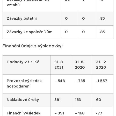
vztahů
Závazky ostatní
0
0
85
Závazky ke společníkům
0
0
85
Finanční údaje z výsledovky:
Hodnoty v tis. Kč
31. 8.
31. 8.
31. 12.
2021
2020
2020
Provozní výsledek
– 548
– 735
-1 557
hospodaření
Nákladové úroky
391
163
60
Finanční výsledek
– 391
– 168
-77