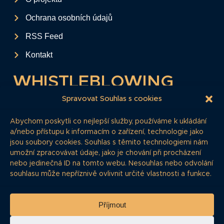
Ochrana osobních údajů
RSS Feed
Kontakt
WHISTLEBLOWING
Tento formulář slouží k anonymnímu zaslání
Spravovat Souhlas s cookies
podkladů a informací k firemním
Abychom poskytli co nejlepší služby, používáme k ukládání
dluhopisům.
a/nebo přístupu k informacím o zařízení, technologie jako
jsou soubory cookies. Souhlas s těmito technologiemi nám
Pokud si myslíte, že máte informace, o
umožní zpracovávat údaje, jako je chování při procházení
kterých by redakce měla vědět, zde nám je
nebo jedinečná ID na tomto webu. Nesouhlas nebo odvolání
můžete poskytnout.
souhlasu může nepříznivě ovlivnit určité vlastnosti a funkce.
Whistleblowing
Příjmout