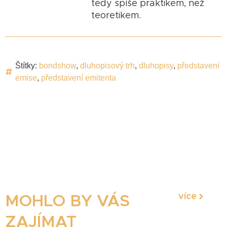
tedy spíše praktikem, než
teoretikem.
Štítky:
bondshow
,
dluhopisový trh
,
dluhopisy
,
představení
emise
,
představení emitenta
více
MOHLO BY VÁS
ZAJÍMAT