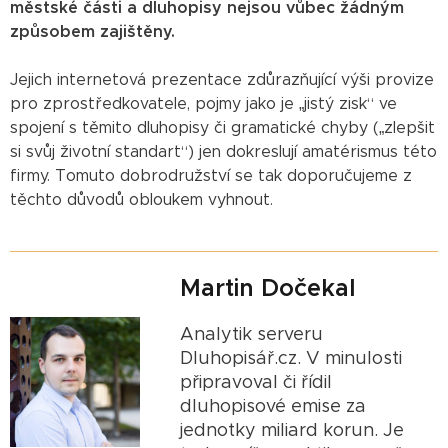
městské části a dluhopisy nejsou vůbec žádným
způsobem zajištěny.
Jejich internetová prezentace zdůrazňující výši provize
pro zprostředkovatele, pojmy jako je „jistý zisk“ ve
spojení s těmito dluhopisy či gramatické chyby („zlepšit
si svůj životní standart“) jen dokreslují amatérismus této
firmy. Tomuto dobrodružství se tak doporučujeme z
těchto důvodů obloukem vyhnout.
Martin Dočekal
Analytik serveru
Dluhopisář.cz. V minulosti
připravoval či řídil
dluhopisové emise za
jednotky miliard korun. Je