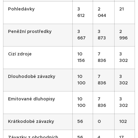
Pohledávky
3
2
21
612
044
Peněžní prostředky
3
3
2
667
873
996
Cizí zdroje
10
7
3
156
836
302
Dlouhodobé závazky
10
7
3
100
836
302
Emitované dluhopisy
10
7
3
100
836
302
Krátkodobé
závazky
56
0
102
Závazky z obchodních
56
4
17