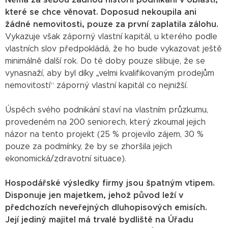
které se chce věnovat.
Doposud nekoupila ani
žádné nemovitosti, pouze za první zaplatila zálohu.
Vykazuje však záporný vlastní kapitál, u kterého podle
vlastních slov předpokládá, že ho bude vykazovat ještě
minimálně další rok. Do té doby pouze slibuje, že se
vynasnaží, aby byl díky „velmi kvalifikovaným prodejům
nemovitostí“ záporný vlastní kapitál co nejnižší.
Úspěch svého podnikání staví na vlastním průzkumu,
provedeném na 200 seniorech, který zkoumal jejich
názor na tento projekt (25 % projevilo zájem, 30 %
pouze za podmínky, že by se zhoršila jejich
ekonomická/zdravotní situace).
Hospodářské výsledky firmy jsou špatným vtipem.
Disponuje jen majetkem, jehož původ leží v
předchozích neveřejných dluhopisových emisích.
Její jediný majitel má trvalé bydliště na Úřadu