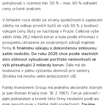
pohybovat v rozmezí min. 50 % – max. 60 % odhadní
ceny určené znalcem.
V loňském roce došlo ze strany společnosti k zaplacení
zálohy na odkup prvních bytů ve výši 50 % z budoucí
výkupní ceny. Byty se nacházejí v Praze. Celková výše
záloh činila 28,2 milionů korun a byla podle informací v
prospektu uhrazena ze soukromých zdrojů majitele
firmy.
K finálnímu výkupu s dokončenou smlouvou
zatím nedošlo. Do roku 2025 chce podle vlastních
slov stihnout vybudovat portfolio nemovitostí ve
výši přesahující 2 miliardy korun.
Dále má do
budoucna v plánu výstavbu domovů pro seniory.
Zkrátka má mnoho velmi ambiciózních cílů.
Family Investment Group má jediného akcionáře, kterým
je pan Roman Krejča (nar. 18. 2. 1967). Ten je zároveň i
jejím jednatelem a kromě této firmy nevlastní podíl ani
jinak nevystupuje v žádné další společnosti.
Zaujme