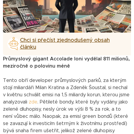
Chci si přečíst zjednodušený obsah
článku
Průmyslový gigant Accolade loni vydělal 811 milionů,
meziročně o polovinu méně
Tento obří developer průmyslových parků, za kterým
stojí miliardáři Milan Kratina a Zdeněk Šoustal, si nechal
v květnu schválit emisi na 1,5 miliardy korun, kterou jsme
analyzovali
zde
. Pětileté bondy, které byly vydány jako
zelené dluhopisy, nesly úrok ve výši 8 % za rok, a to
není vůbec málo. Naopak, za emisí green bondů (které
se zavazují k investicím šetrným k životnímu prostředí)
bývá snaha firem ušetřit, jelikož zelené dluhopisy