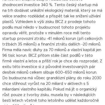
zhodnocení investice 340 %. Tento český startup má
na trh dodávat unikátní ekologický materiál, který se má
velice snadno rozkládat a přispět tak ke snížení užívání
plastů. Vzhledem k výši zisku BICZ z prodeje tohoto
podílu musí někdo v budoucnost tohoto projektu
opravdu věřit, protože v minulém roce měl tento
startup provozní ztrátu -41 milionů korun (při celkových
tržbách 35 milionů) a finanční ztrátu dalších -20 milionů.
Firma měla navíc dluhy za 70 milionů a vlastní kapitál jen
96 tisíc korun. BICZ přitom stále část podílů v této
firmě vlastní a letos a příští rok je chce do rozprodat. Z
exitu této investice si z původně investovaných pár
desítek milionů celkem slibuje 600–650 milionů korun.
Do budoucna má vůbec grandiózní plány, do roku 2030
chce stihnout vyrůst na 20 miliard v aktivech s 5
miliardami vlastního kapitálu. Pokud má jít o organický
růst pouze z tvorby zisku, musela by v následujících
šesti letech včetně toho letošního udělat každoročně