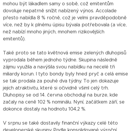
mohou být lákadlem samy o sobě, což emitentům
dovoluje nepatrně snížit nabízený výnos. Accolade
přesto nabídla 8 % ročně, což je velmi pravděpodobně
více, než by k plnému úpisu bývala potřebovala (a více,
než nabízí mnoho jiných, mnohem rizikovějších
emitentů).
Také proto se tato květnová emise zelených dluhopisů
vyprodala během jednoho týdne. Skupina následně
zájmu využila a navýšila svou nabídku na necelé tři
miliardy korun. I tyto bondy byly hned pryč a celá emise
se tak prodala za pouhé dva týdny. To jen dokazuje
jejich atraktivitu, které si očividně všiml celý trh.
Dluhopisy se od 14. června obchodují na burze, kde
začaly na ceně 102 % nominálu. Nyní, začátkem září, se
dokonce dostaly na hodnotu 104,2 %.
V srpnu se také dostavily finanční výkazy celé této
developerské skupiny. Podle konsolidované výroční