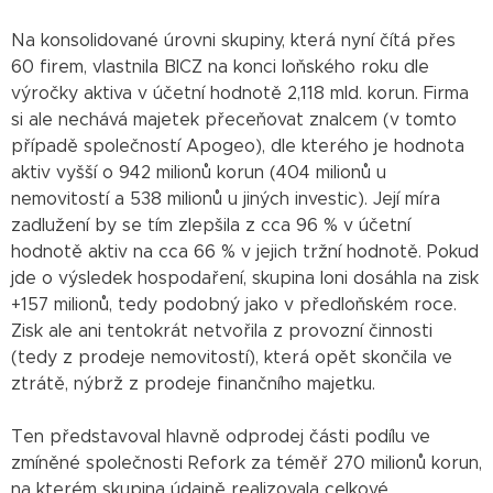
Na konsolidované úrovni skupiny, která nyní čítá přes
60 firem, vlastnila BICZ na konci loňského roku dle
výročky aktiva v účetní hodnotě 2,118 mld. korun. Firma
si ale nechává majetek přeceňovat znalcem (v tomto
případě společností Apogeo), dle kterého je hodnota
aktiv vyšší o 942 milionů korun (404 milionů u
nemovitostí a 538 milionů u jiných investic). Její míra
zadlužení by se tím zlepšila z cca 96 % v účetní
hodnotě aktiv na cca 66 % v jejich tržní hodnotě. Pokud
jde o výsledek hospodaření, skupina loni dosáhla na zisk
+157 milionů, tedy podobný jako v předloňském roce.
Zisk ale ani tentokrát netvořila z provozní činnosti
(tedy z prodeje nemovitostí), která opět skončila ve
ztrátě, nýbrž z prodeje finančního majetku.
Ten představoval hlavně odprodej části podílu ve
zmíněné společnosti Refork za téměř 270 milionů korun,
na kterém skupina údajně realizovala celkové