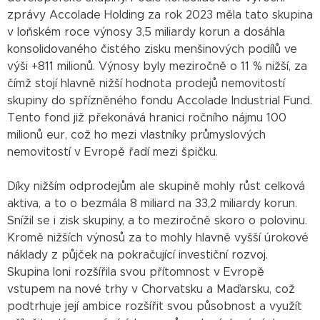
zprávy Accolade Holding za rok 2023 měla tato skupina
v loňském roce výnosy 3,5 miliardy korun a dosáhla
konsolidovaného čistého zisku menšinových podílů ve
výši +811 milionů. Výnosy byly meziročně o 11 % nižší, za
čímž stojí hlavně nižší hodnota prodejů nemovitostí
skupiny do spřízněného fondu Accolade Industrial Fund.
Tento fond již překonává hranici ročního nájmu 100
milionů eur, což ho mezi vlastníky průmyslových
nemovitostí v Evropě řadí mezi špičku.
Díky nižším odprodejům ale skupině mohly růst celková
aktiva, a to o bezmála 8 miliard na 33,2 miliardy korun.
Snížil se i zisk skupiny, a to meziročně skoro o polovinu.
Kromě nižších výnosů za to mohly hlavně vyšší úrokové
náklady z půjček na pokračující investiční rozvoj.
Skupina loni rozšířila svou přítomnost v Evropě
vstupem na nové trhy v Chorvatsku a Maďarsku, což
podtrhuje její ambice rozšířit svou působnost a využít