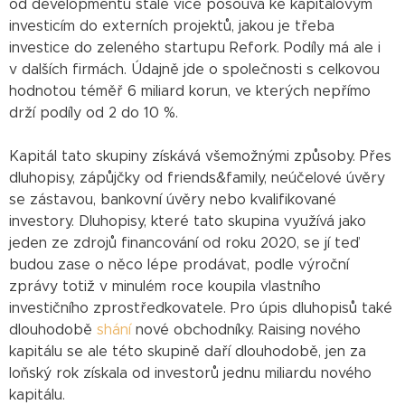
od developmentu stále více posouvá ke kapitálovým
investicím do externích projektů, jakou je třeba
investice do zeleného startupu Refork. Podíly má ale i
v dalších firmách. Údajně jde o společnosti s celkovou
hodnotou téměř 6 miliard korun, ve kterých nepřímo
drží podíly od 2 do 10 %.
Kapitál tato skupiny získává všemožnými způsoby. Přes
dluhopisy, zápůjčky od friends&family, neúčelové úvěry
se zástavou, bankovní úvěry nebo kvalifikované
investory. Dluhopisy, které tato skupina využívá jako
jeden ze zdrojů financování od roku 2020, se jí teď
budou zase o něco lépe prodávat, podle výroční
zprávy totiž v minulém roce koupila vlastního
investičního zprostředkovatele. Pro úpis dluhopisů také
dlouhodobě
shání
nové obchodníky. Raising nového
kapitálu se ale této skupině daří dlouhodobě, jen za
loňský rok získala od investorů jednu miliardu nového
kapitálu.