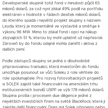
Developerské skupině totiž fond v minulosti půjčil 65
milionů dolarů, za což nyní získal 49% podíl na portfoliu
elektráren v hodnotě v řádech desítek milionů dolarů,
do kterého spadá i největší projekt skupiny s názvem
Leyda, který je momentálně ve výstavbě a směřuje k
výkonu 96 MW. Mimo to získal fond i opci na nákup
zbývajících 51 %, kterou by mohl uplatnit už napřesrok.
Zároveň by do fondu údajně mohla zamířit i aktiva z
dalších zemí.
Podle zástupců skupiny se jedná o dlouhodobě
připravovanou transakci, která investorům do fondu
umožňuje posunout se vůči Soleku z role věřitele do
role spolumajitele. Pro rozvoj fotovoltaických projektů
si SOLEK zajistil také financování na americkém trhu
institucionárních bondů USPP ve výši 178 milionů dolarů.
Skupina prošla i procesem due diligence jedné z
největších investičních firem na světě BlackRock, která jí
zajistila další financování. Dnes má Solek připojeno nebo