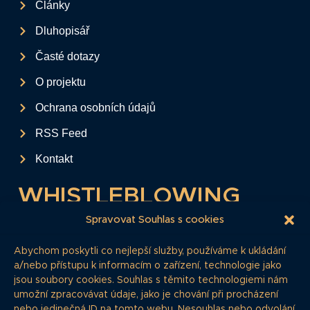
Články
Dluhopisář
Časté dotazy
O projektu
Ochrana osobních údajů
RSS Feed
Kontakt
WHISTLEBLOWING
Tento formulář slouží k anonymnímu zaslání
Spravovat Souhlas s cookies
podkladů a informací k firemním
Abychom poskytli co nejlepší služby, používáme k ukládání
dluhopisům.
a/nebo přístupu k informacím o zařízení, technologie jako
jsou soubory cookies. Souhlas s těmito technologiemi nám
Pokud si myslíte, že máte informace, o
umožní zpracovávat údaje, jako je chování při procházení
kterých by redakce měla vědět, zde nám je
nebo jedinečná ID na tomto webu. Nesouhlas nebo odvolání