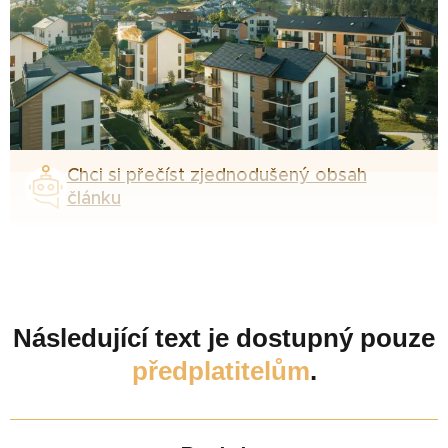
Chci si přečíst zjednodušený obsah
článku
Následující text je dostupný pouze
předplatitelům
.