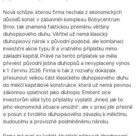
Nová schůze, kterou firma nechala z ekonomických
důvodů konat v zábavním komplexu Bobycentrum
Brno, tak znamená faktickou přeměnu většiny
dluhopisového dluhu. Věřitel už nemá klasický
dluhopisový nárok v původní podobě, ale kombinaci
investiční akcie typu B a vratného příplatku mimo
základní kapitál. Právě na tento příplatek se měla
převést původní jistina dluhopisů a nevyplacený výnos
k 1. červnu 2026. Firma si tak z rozvahy dokázala
přesunout velkou část klasického dluhopisového dluhu
do měkčí kapitálové konstrukce, která už nemá pevnou
zákonnou splatnost jako dluhopis. Emitent sice
investorům slíbil tyto příplatky vyplatit „ihned, jak to
jeho ekonomická situace umožní“, ale v praxi jde přesně
o posun z tvrdého dluhopisového závazku k měkčímu,
budoucímu a provozně podmíněnému nároku.