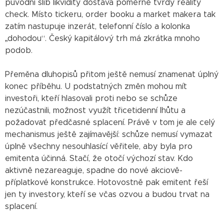
původní slib likvidity dostává poměrně tvrdý reality
check. Místo tickeru, order booku a market makera tak
zatím nastupuje inzerát, telefonní číslo a kolonka
„dohodou“. Český kapitálový trh má zkrátka mnoho
podob.
Přeměna dluhopisů přitom ještě nemusí znamenat úplný
konec příběhu. U podstatných změn mohou mít
investoři, kteří hlasovali proti nebo se schůze
nezúčastnili, možnost využít třicetidenní lhůtu a
požadovat předčasné splacení. Právě v tom je ale celý
mechanismus ještě zajímavější: schůze nemusí vymazat
úplně všechny nesouhlasící věřitele, aby byla pro
emitenta účinná. Stačí, že otočí výchozí stav. Kdo
aktivně nezareaguje, spadne do nové akciově-
příplatkové konstrukce. Hotovostně pak emitent řeší
jen ty investory, kteří se včas ozvou a budou trvat na
splacení.