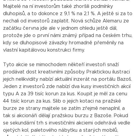
Majitelé na ní investorům také zhoršili podmínky
dluhopisů, a to dokonce z 9,1 % na 2,1 %. A ještě si za to
nechali od investorů zaplatit. Nová schůze Alemaru ze
začátku června jde ale v jednom ohledu ještě dál,
protože jde o první námi známý případ na českém trhu,
kdy se dluhopisové závazky hromadně přeměnily na
vlastní kapitálovou konstrukci firmy.
Tyto akcie se mimochodem někteří investoři snaží
prodávat dost kreativními způsoby. Praktickou ilustraci
jejich nelikvidity nabízí aktuální inzerát na portálu Bazoš.
Jeden z investorů zde nabízí dva kusy investičních akcií
typu A za 39 tisíc korun za kus. Koupit je měl za cenu
44 tisíc korun za kus. Slib o jejich kotaci na pražské
burze ze strany majitele se zatím zřejmě nenaplnil, a
tak si akcionáři dělají pražskou burzu z Bazoše. Pokud
se sekundární trh s investičními akciemi odehrává vedle
ojetých kol, paletového nábytku a starých mobilů,