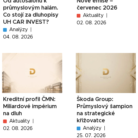
Od autosalonů k
Nové emise –
průmyslovým halám.
červenec 2026
Co stojí za dluhopisy
Aktuality
UH CAR INVEST?
02. 08. 2026
Analýzy
04. 08. 2026
Kreditní profil ČMN:
Škoda Group:
Miliardové impérium
Průmyslový šampion
na dluh
na strategické
křižovatce
Aktuality
Analýzy
02. 08. 2026
25. 07. 2026