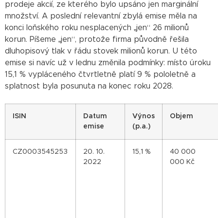
prodeje akcií, ze kterého bylo upsáno jen marginální
množství. A poslední relevantní zbylá emise měla na
konci loňského roku nesplacených „jen“ 26 milionů
korun. Píšeme „jen“, protože firma původně řešila
dluhopisový tlak v řádu stovek milionů korun. U této
emise si navíc už v lednu změnila podmínky: místo úroku
15,1 % vypláceného čtvrtletně platí 9 % pololetně a
splatnost byla posunuta na konec roku 2028.
ISIN
Datum
Výnos
Objem
emise
(p.a.)
CZ0003545253
20. 10.
15,1 %
40 000
2022
000 Kč