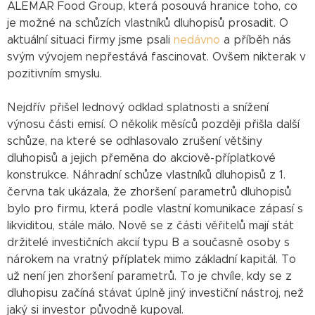
ALEMAR Food Group, která posouvá hranice toho, co
je možné na schůzích vlastníků dluhopisů prosadit. O
aktuální situaci firmy jsme psali
nedávno
a příběh nás
svým vývojem nepřestává fascinovat. Ovšem nikterak v
pozitivním smyslu.
Nejdřív přišel lednový odklad splatnosti a snížení
výnosu části emisí. O několik měsíců později přišla další
schůze, na které se odhlasovalo zrušení většiny
dluhopisů a jejich přeměna do akciově-příplatkové
konstrukce. Náhradní schůze vlastníků dluhopisů z 1.
června tak ukázala, že zhoršení parametrů dluhopisů
bylo pro firmu, která podle vlastní komunikace zápasí s
likviditou, stále málo. Nově se z části věřitelů mají stát
držitelé investičních akcií typu B a současně osoby s
nárokem na vratný příplatek mimo základní kapitál. To
už není jen zhoršení parametrů. To je chvíle, kdy se z
dluhopisu začíná stávat úplně jiný investiční nástroj, než
jaký si investor původně kupoval.