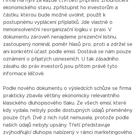
Firma má nyní za každé čtvrtletí připravit zhodnocení
ekonomického stavu, zpřístupnit ho investorům a
částku, kterou bude možné uvolnit, použít k
postupnému vyplácení příplatků. Jde vlastně o
mimoinsolvenční reorganizační logiku v praxi. V
dokumentu zároveň nenajdeme prezenční listinu,
zastoupený nominál, poměr hlasů pro, proti a zdržel se
ani konkrétní účast podle emisí. Dostává se nám pouze
oznámení o přijatých usneseních. U tak zásadního
zásahu do práv investorů jsou přitom právě tyto
informace klíčové.
Podle nového dokumentu o výsledcích schůze se firma
prakticky zbavila většiny ekonomicky relevantního
klasického dluhopisového tlaku. Ze všech emisí, které
kdy vydala, nebyly podle dostupných údajů přeměněny
pouze čtyři. Dvě z nich rušit nemusela, protože podle
našich údajů nebyly upsány. Třetí představuje
zvýhodňující dluhopis nabízený v rámci marketingového