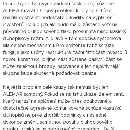
Pokud by se takových žádostí sešlo více, může se
ALEMARu vrátit stejný problém, který se schůze
snažila odstranit: nedostatek likvidity na vyplacení
investorů. Pokud jich ale bude málo, zůstane většina
původního dluhopisového tlaku přesunuta mimo klasický
dluhopisový režim. A právě v tom spočívá systémová
síla celého mechanismu. Pro emitenta totiž schůze
funguje jako určitý restrukturalizační filtr: část investorů
novou konstrukci přijme, část zůstane pasivní, část se
může zaleknout hrozby insolvence a jen nejaktivnější
skupina bude skutečně požadovat peníze.
Největší problém celé kauzy tak nemusí být jen
ALEMAR samotný. Pokud se na trhu ukáže, že emitent,
který narazí na splácení, může přes opakované a
dostatečně agresivně komunikované schůze vlastníků
dluhopisů nejprve zhoršit podmínky a následně
dokonce změnit samotnou povahu dluhopisového
nároku, vzniká velmi nebezpečný precedent. Další