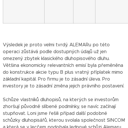
Výsledek je proto velmi tvrdý. ALEMARu po této
operaci zůstává podle dostupných údajů už jen
omezený zbytek klasického dluhopisového dluhu.
Většina ekonomicky relevantních emisí byla přeměněna
do konstrukce akcie typu B plus vratný příplatek mimo
základní kapitál. Pro firmu je to zásadní úleva. Pro
investory je to zásadní změna jejich právního postavení.
Schůze vlastníků dluhopisů, na kterých se investorům
zhoršují původně slíbené podmínky, se navíc začínají
stupňovat. Loni jsme řešili případ další podobné
schůzky dluhopisářů, kterou svolala společnost SINCOM
a která se v lecčem podobala lednové schůzi Alemaru.