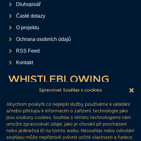
Dluhopisář
Časté dotazy
O projektu
Ochrana osobních údajů
RSS Feed
Kontakt
WHISTLEBLOWING
Tento formulář slouží k anonymnímu zaslání
Spravovat Souhlas s cookies
podkladů a informací k firemním
Abychom poskytli co nejlepší služby, používáme k ukládání
dluhopisům.
a/nebo přístupu k informacím o zařízení, technologie jako
jsou soubory cookies. Souhlas s těmito technologiemi nám
Pokud si myslíte, že máte informace, o
umožní zpracovávat údaje, jako je chování při procházení
kterých by redakce měla vědět, zde nám je
nebo jedinečná ID na tomto webu. Nesouhlas nebo odvolání
můžete poskytnout.
souhlasu může nepříznivě ovlivnit určité vlastnosti a funkce.