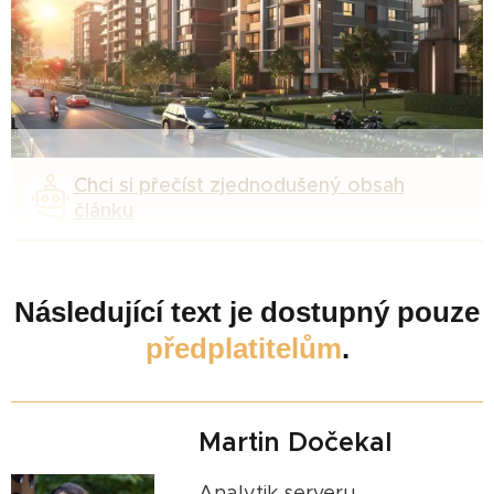
Chci si přečíst zjednodušený obsah
článku
Následující text je dostupný pouze
předplatitelům
.
Martin Dočekal
Analytik serveru