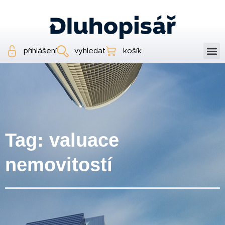
přihlášení
vyhledat
košík
Tag: valuace
nemovitostí