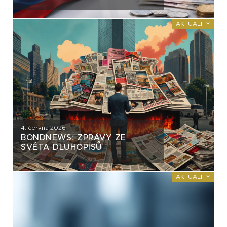
REPUBLIKY NASTAVUJÍ
FIREMNÍM EMISÍM NEPŘÍJEMNÉ
ZRCADLO
AKTUALITY
4. června 2026
BONDNEWS: ZPRÁVY ZE
SVĚTA DLUHOPISŮ
AKTUALITY