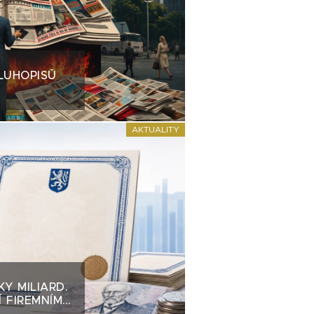
LUHOPISŮ
AKTUALITY
KY MILIARD.
 FIREMNÍM