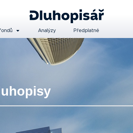
fondů
Analýzy
Předplatné
luhopisy