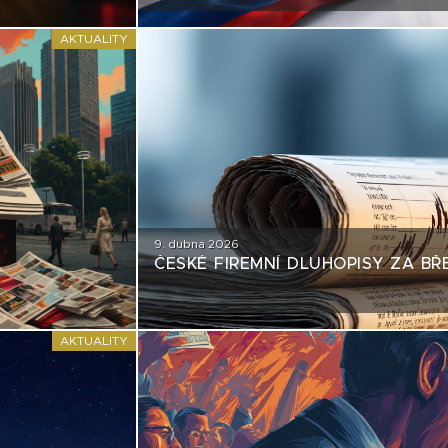
EMISÍM NEPŘÍJEMNÉ ZRCADLO
AKTUALITY
9. dubna 2026
ČESKÉ FIREMNÍ DLUHOPISY ZA BŘ
AKTUALITY