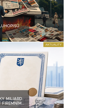
LUHOPISŮ
AKTUALITY
KY MILIARD.
 FIREMNÍM