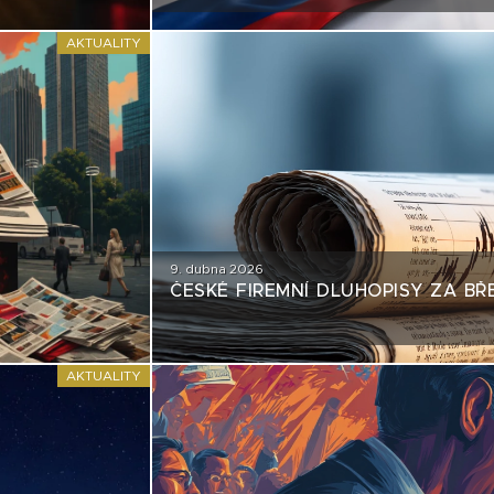
EMISÍM NEPŘÍJEMNÉ ZRCADLO
AKTUALITY
9. dubna 2026
ČESKÉ FIREMNÍ DLUHOPISY ZA BŘ
AKTUALITY