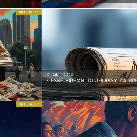
EMISÍM NEPŘÍJEMNÉ ZRCADLO
AKTUALITY
9. dubna 2026
ČESKÉ FIREMNÍ DLUHOPISY ZA BŘ
AKTUALITY