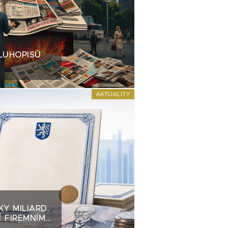
LUHOPISŮ
AKTUALITY
KY MILIARD.
 FIREMNÍM