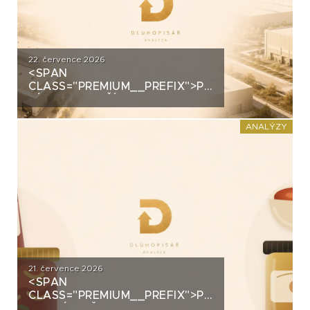
22. července 2026
<SPAN
CLASS="PREMIUM__PREFIX">PREMIUM</SPAN>
ZÍSKALA DALŠÍ 2,5 MILIARDY
KORUN, KTERÉ ČEKÁ V ROCE
2030 VELKÝ TEST. CO
ANALÝZY
ROZHODNE O JEJICH
SPLACENÍ?
21. července 2026
<SPAN
CLASS="PREMIUM__PREFIX">PREMIUM</SPAN>K
ANALÝZA ŽIVINY: Z