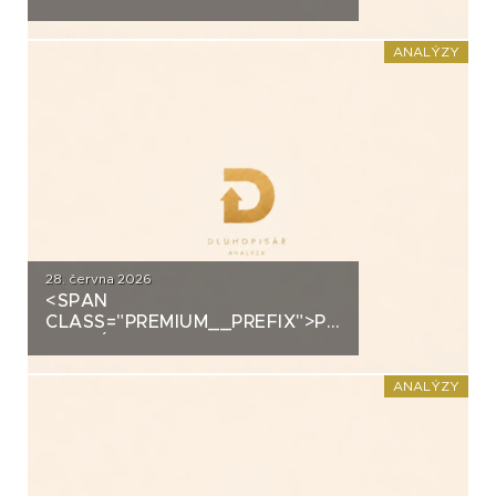
ANALÝZA: EUC
ANALÝZY
28. června 2026
<SPAN
CLASS="PREMIUM__PREFIX">PREMIUM</SPAN>K
ANALÝZA: FORTUNA
ANALÝZY