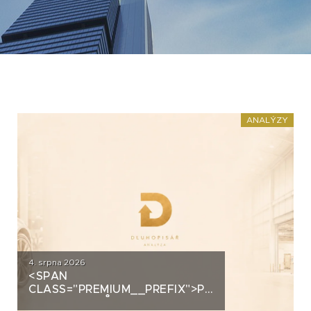
ANALÝZY
4. srpna 2026
<SPAN
CLASS="PREMIUM__PREFIX">PREMIUM</SPAN>
AUTOSALONŮ K