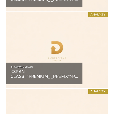
ANALÝZA: SECOND
FOUNDATION
ANALÝZY
8. června 2026
<SPAN
CLASS="PREMIUM__PREFIX">PREMIUM</SPAN>K
ANALÝZA: DLUHOPISY
POLYMER NANO CENTRUM (AG
CHEMI GROUP)
ANALÝZY