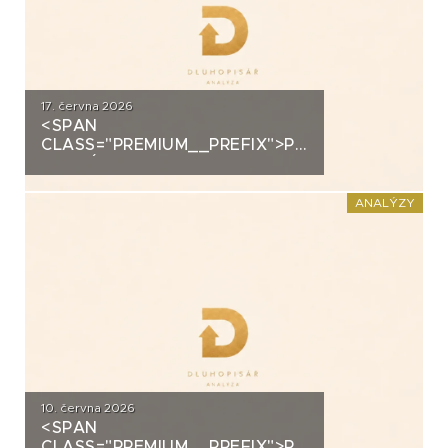
17. června 2026
<SPAN
CLASS="PREMIUM__PREFIX">PREMIUM</SPAN>K
ANALÝZA: VIAGEM
ANALÝZY
10. června 2026
<SPAN
CLASS="PREMIUM__PREFIX">PREMIUM</SPAN>K