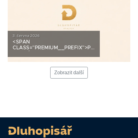
3. června 2026
<SPAN
CLASS="PREMIUM__PREFIX">PREMIUM</SPAN>K
ANALÝZA: LA FENICE GROUP
Zobrazit další