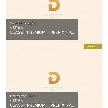
9. července 2026
<SPAN
CLASS="PREMIUM__PREFIX">PREMIUM</SPAN>K
ANALÝZA: ALLRISK MERIDIEM
INVESTMENT
ANALÝZY
1. července 2026
<SPAN
CLASS="PREMIUM__PREFIX">PREMIUM</SPAN>K