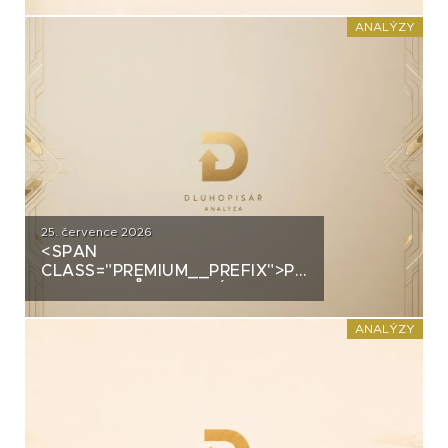
PRŮMYSLOVÝM HALÁM. CO
STOJÍ ZA DLUHOPISY UH CAR
ANALÝZY
INVEST?
25. července 2026
<SPAN
CLASS="PREMIUM__PREFIX">PREMIUM</SPAN>
GROUP: PRŮMYSLOVÝ
ŠAMPION NA STRATEGICKÉ
KŘIŽOVATCE
ANALÝZY