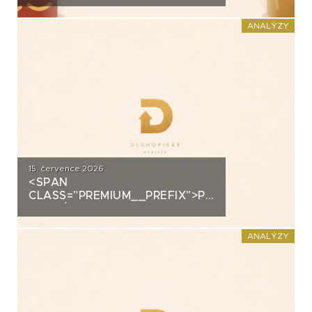
DOMÁCÍHO KIMCHI K
DLUHOPISOVÉMU PROGRAMU
ANALÝZY
ZA PŮL MILIARDY
15. července 2026
<SPAN
CLASS="PREMIUM__PREFIX">PREMIUM</SPAN>K
ANALÝZA: DLUHOPISY 3M
FUND MSI SICAV (MS-INVEST)
ANALÝZY