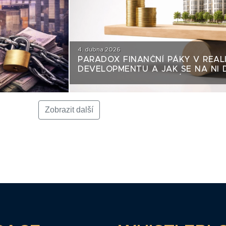
4. dubna 2026
PARADOX FINANČNÍ PÁKY V REAL
DEVELOPMENTU A JAK SE NA NI 
POHLEDU DLUHOPISOVÉHO INVES
Zobrazit další