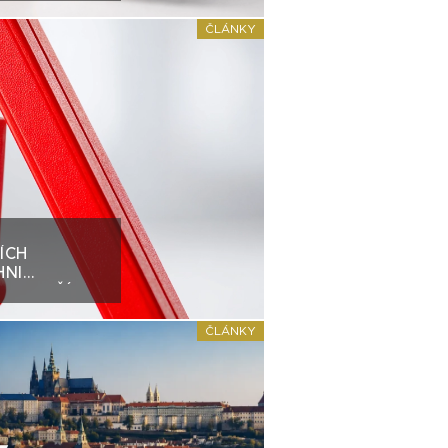
ČLÁNKY
ÍCH
HNI
H „HEZČÍCH“
ČLÁNKY