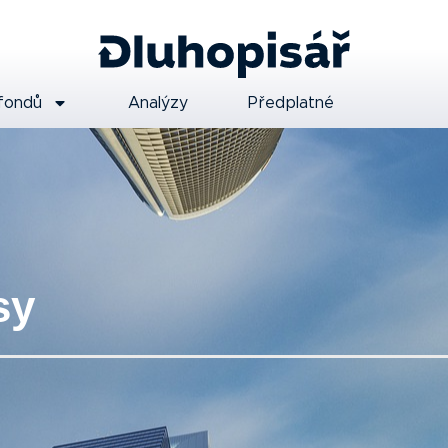
fondů
Analýzy
Předplatné
sy