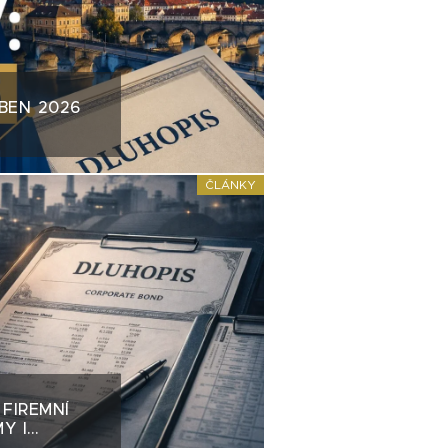
BEN 2026
ČLÁNKY
 FIREMNÍ
Y I