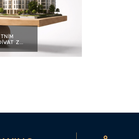
ITNÍM
DÍVAT Z
TORA