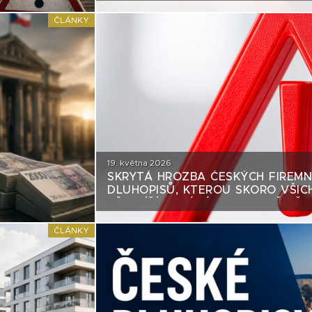
ČLÁNKY
19. května 2026
SKRYTÁ HROZBA ČESKÝCH FIREMN
DLUHOPISŮ, KTEROU SKORO VŠIC
PŘEHLÍŽÍ. A TÝKÁ SE HLAVNĚ TĚC
PAPÍRŮ
ČLÁNKY