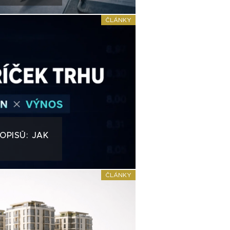
ČLÁNKY
OPISŮ: JAK
ČLÁNKY