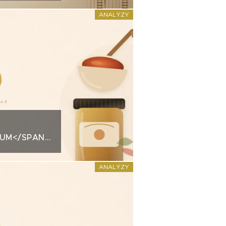
ANALÝZY
IUM</SPAN>KREDITNÍ
MCHI K
PŮL
ANALÝZY