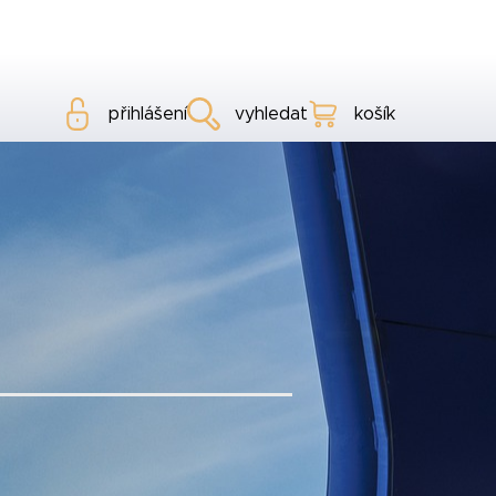
přihlášení
vyhledat
košík