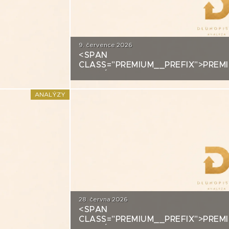
9. července 2026
<SPAN
DITNÍ
CLASS="PREMIUM__PREFIX">PREM
ANALÝZA: ALLRISK MERIDIEM INV
ANALÝZY
28. června 2026
<SPAN
DITNÍ
CLASS="PREMIUM__PREFIX">PREM