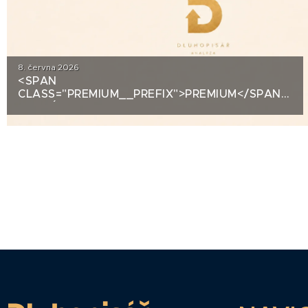
8. června 2026
<SPAN
CLASS="PREMIUM__PREFIX">PREMIUM</SPAN>KRE
ANALÝZA: DLUHOPISY POLYMER NANO
CENTRUM (AG CHEMI GROUP)