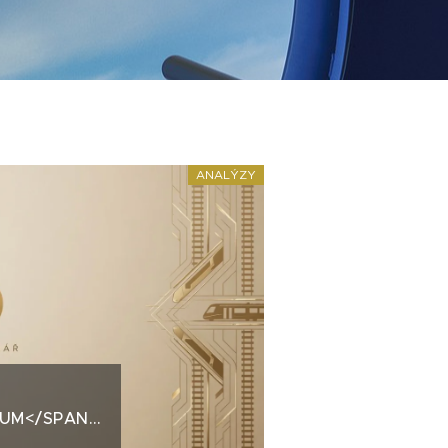
ANALÝZY
IUM</SPAN>ŠKODA
A