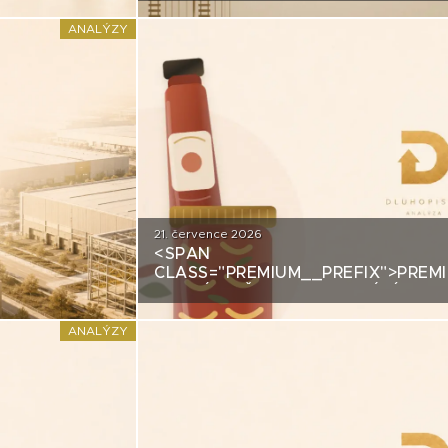
STRATEGICKÉ KŘIŽOVATCE
ANALÝZY
21. července 2026
<SPAN
CCOLADE
CLASS="PREMIUM__PREFIX">PREM
ANALÝZA ŽIVINY: Z DOMÁCÍHO KI
DLUHOPISOVÉMU PROGRAMU ZA 
MILIARDY
ANALÝZY