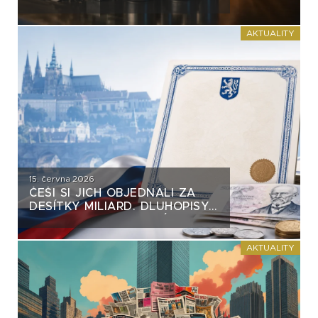
VĚTŠINY DLUHOPISŮ. VZNIKÁ
NA TRHU NEBEZPEČNÝ
PRECEDENT?
AKTUALITY
15. června 2026
ČEŠI SI JICH OBJEDNALI ZA
DESÍTKY MILIARD. DLUHOPISY
REPUBLIKY NASTAVUJÍ
FIREMNÍM EMISÍM NEPŘÍJEMNÉ
ZRCADLO
AKTUALITY