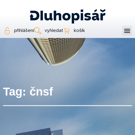
přihlášení
vyhledat
košík
Tag: čnsf