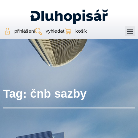
přihlášení
vyhledat
košík
Tag: čnb sazby