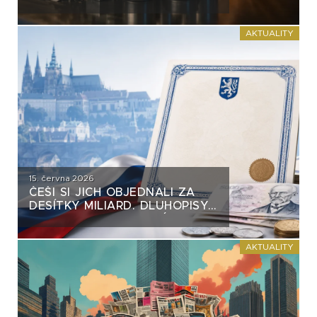
VĚTŠINY DLUHOPISŮ. VZNIKÁ
NA TRHU NEBEZPEČNÝ
PRECEDENT?
AKTUALITY
15. června 2026
ČEŠI SI JICH OBJEDNALI ZA
DESÍTKY MILIARD. DLUHOPISY
REPUBLIKY NASTAVUJÍ
FIREMNÍM EMISÍM NEPŘÍJEMNÉ
ZRCADLO
AKTUALITY