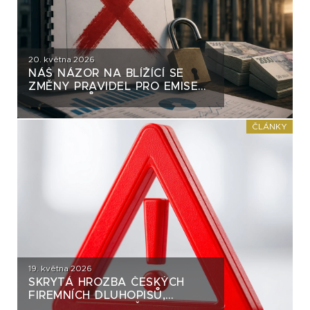
20. května 2026
NÁŠ NÁZOR NA BLÍŽÍCÍ SE
ZMĚNY PRAVIDEL PRO EMISE
DLUHOPISŮ
ČLÁNKY
19. května 2026
SKRYTÁ HROZBA ČESKÝCH
FIREMNÍCH DLUHOPISŮ,
KTEROU SKORO VŠICHNI