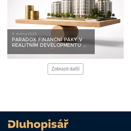
4. dubna 2026
PARADOX FINANČNÍ PÁKY V
REALITNÍM DEVELOPMENTU A
JAK SE NA NI DÍVAT Z
POHLEDU DLUHOPISOVÉHO
INVESTORA
Zobrazit další