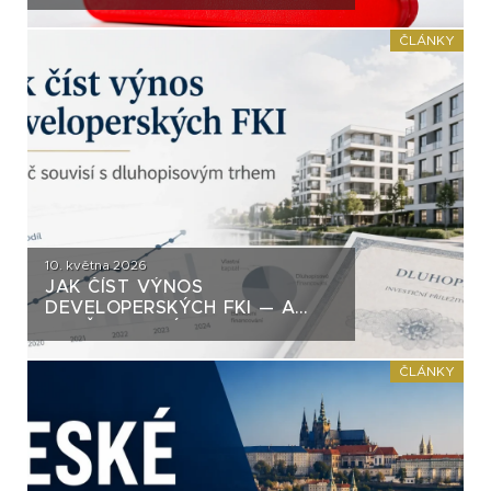
PŘEHLÍŽÍ. A TÝKÁ SE HLAVNĚ
TĚCH „HEZČÍCH“ PAPÍRŮ
ČLÁNKY
10. května 2026
JAK ČÍST VÝNOS
DEVELOPERSKÝCH FKI — A
PROČ SOUVISÍ S
DLUHOPISOVÝM TRHEM
ČLÁNKY