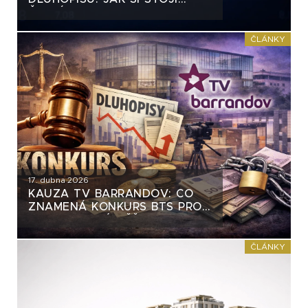
ČESKÝ TRH
ČLÁNKY
17. dubna 2026
KAUZA TV BARRANDOV: CO
ZNAMENÁ KONKURS BTS PRO
DLUHOPISOVÉ VĚŘITELE S-24
ČLÁNKY