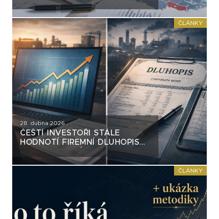
PŘÍKLADY Z DLUHOPISOVÉ
PRAXE
ČLÁNKY
28. dubna 2026
ČEŠTÍ INVESTOŘI STÁLE
HODNOTÍ FIREMNÍ DLUHOPISY
OPTIKOU AKCIÍ. A FIRMY I
PORADCI TOHO VYUŽÍVAJÍ
ČLÁNKY