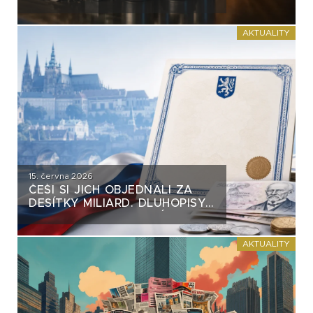
VĚTŠINY DLUHOPISŮ. VZNIKÁ
NA TRHU NEBEZPEČNÝ
PRECEDENT?
AKTUALITY
15. června 2026
ČEŠI SI JICH OBJEDNALI ZA
DESÍTKY MILIARD. DLUHOPISY
REPUBLIKY NASTAVUJÍ
FIREMNÍM EMISÍM NEPŘÍJEMNÉ
ZRCADLO
AKTUALITY