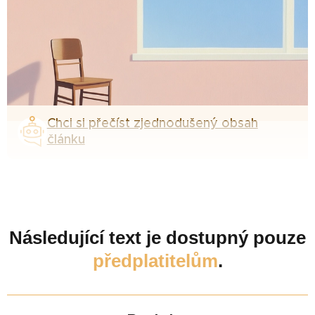
Chci si přečíst zjednodušený obsah
článku
Následující text je dostupný pouze
předplatitelům
.