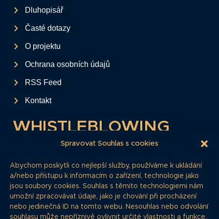
Dluhopisář
Časté dotazy
O projektu
Ochrana osobních údajů
RSS Feed
Kontakt
WHISTLEBLOWING
Tento formulář slouží k anonymnímu zaslání
Spravovat Souhlas s cookies
podkladů a informací k firemním
Abychom poskytli co nejlepší služby, používáme k ukládání
dluhopisům.
a/nebo přístupu k informacím o zařízení, technologie jako
jsou soubory cookies. Souhlas s těmito technologiemi nám
Pokud si myslíte, že máte informace, o
umožní zpracovávat údaje, jako je chování při procházení
kterých by redakce měla vědět, zde nám je
nebo jedinečná ID na tomto webu. Nesouhlas nebo odvolání
můžete poskytnout.
souhlasu může nepříznivě ovlivnit určité vlastnosti a funkce.