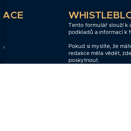
GACE
WHISTLEBL
Tento formulář slouží k
podkladů a informací k 
ř
Pokud si myslíte, že mát
zy
redakce měla vědět, zd
poskytnout.
sobních údajů
Whistleblow
Webdesign