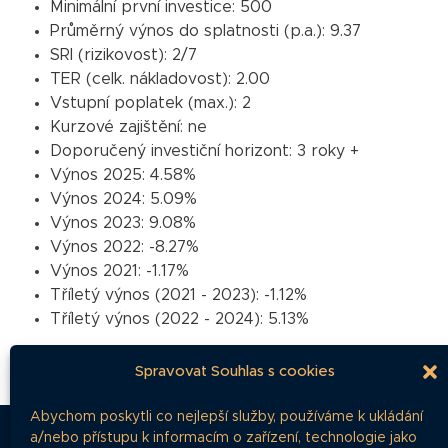
Minimální první investice:
500
Průměrný výnos do splatnosti (p.a.):
9.37
SRI (rizikovost):
2/7
TER (celk. nákladovost):
2.00
Vstupní poplatek (max.):
2
Kurzové zajištění:
ne
Doporučený investiční horizont:
3 roky +
Výnos 2025:
4.58%
Výnos 2024:
5.09%
Výnos 2023:
9.08%
Výnos 2022:
-8.27%
Výnos 2021:
-1.17%
Tříletý výnos (2021 - 2023):
-1.12%
Tříletý výnos (2022 - 2024):
5.13%
Spravovat Souhlas s cookies
Abychom poskytli co nejlepší služby, používáme k ukládání
a/nebo přístupu k informacím o zařízení, technologie jako