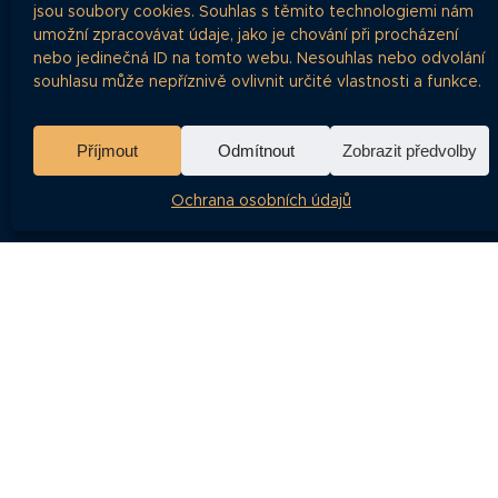
jsou soubory cookies. Souhlas s těmito technologiemi nám
umožní zpracovávat údaje, jako je chování při procházení
NAVI
nebo jedinečná ID na tomto webu. Nesouhlas nebo odvolání
souhlasu může nepříznivě ovlivnit určité vlastnosti a funkce.
Vše o dluhopisech na jednom místě
Články
Dluhopisá
Příjmout
Odmítnout
Zobrazit předvolby
Časté dota
Ochrana osobních údajů
O projektu
Ochrana o
RSS Feed
Kontakt