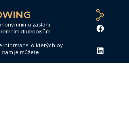
OWING
 anonymnímu zaslání
firemním dluhopisům.
e informace, o kterých by
e nám je můžete
ing