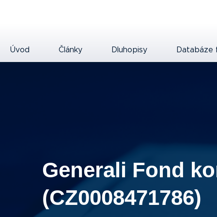
Úvod
Články
Dluhopisy
Databáze 
Generali Fond ko
(CZ0008471786)