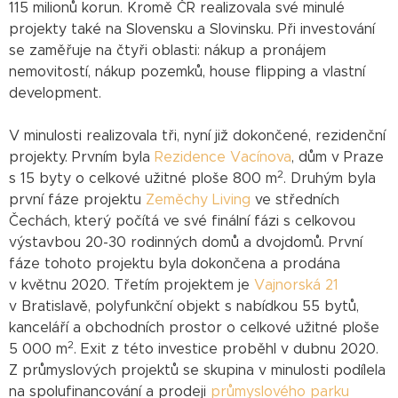
115 milionů korun. Kromě ČR realizovala své minulé
projekty také na Slovensku a Slovinsku. Při investování
se zaměřuje na čtyři oblasti: nákup a pronájem
nemovitostí, nákup pozemků, house flipping a vlastní
development.
V minulosti realizovala tři, nyní již dokončené, rezidenční
projekty. Prvním byla
Rezidence Vacínova
, dům v Praze
2
s 15 byty o celkové užitné ploše 800 m
. Druhým byla
první fáze projektu
Zeměchy Living
ve středních
Čechách, který počítá ve své finální fázi s celkovou
výstavbou 20-30 rodinných domů a dvojdomů. První
fáze tohoto projektu byla dokončena a prodána
v květnu 2020. Třetím projektem je
Vajnorská 21
v Bratislavě, polyfunkční objekt s nabídkou 55 bytů,
kanceláří a obchodních prostor o celkové užitné ploše
2
5 000 m
. Exit z této investice proběhl v dubnu 2020.
Z průmyslových projektů se skupina v minulosti podílela
na spolufinancování a prodeji
průmyslového parku