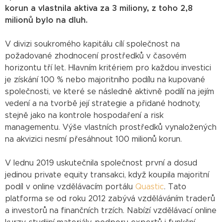
korun a vlastnila aktiva za 3 miliony, z toho 2,8
milionů bylo na dluh.
V divizi soukromého kapitálu cílí společnost na
požadované zhodnocení prostředků v časovém
horizontu tří let. Hlavním kritériem pro každou investici
je získání 100 % nebo majoritního podílu na kupované
společnosti, ve které se následně aktivně podílí na jejím
vedení a na tvorbě její strategie a přidané hodnoty,
stejně jako na kontrole hospodaření a risk
managementu. Výše vlastních prostředků vynaložených
na akvizici nesmí přesáhnout 100 milionů korun.
V lednu 2019 uskutečnila společnost první a dosud
jedinou private equity transakci, když koupila majoritní
podíl v online vzdělávacím portálu
Quastic
. Tato
platforma se od roku 2012 zabývá vzděláváním traderů
a investorů na finančních trzích. Nabízí vzdělávací online