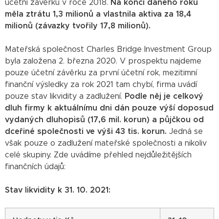
účetní závěrku v roce 2018.
Na konci daného roku
měla ztrátu 1,3 milionů a vlastnila aktiva za 18,4
milionů (závazky tvořily 17,8 milionů).
Mateřská společnost Charles Bridge Investment Group
byla založena 2. března 2020. V prospektu najdeme
pouze účetní závěrku za první účetní rok, mezitimní
finanční výsledky za rok 2021 tam chybí, firma uvádí
pouze stav likvidity a zadlužení.
Podle něj je celkový
dluh firmy k aktuálnímu dni dán pouze výší doposud
vydaných dluhopisů (17,6 mil. korun) a půjčkou od
dceřiné společnosti ve výši 43 tis. korun.
Jedná se
však pouze o zadlužení mateřské společnosti a nikoliv
celé skupiny. Zde uvádíme přehled nejdůležitějších
finančních údajů:
Stav likvidity k 31. 10. 2021: