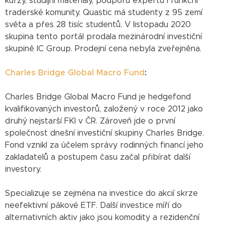
kurzy, studijní materiály, podporu expertů i funkční
traderské komunity. Quastic má studenty z 95 zemí
světa a přes 28 tisíc studentů. V listopadu 2020
skupina tento portál prodala mezinárodní investiční
skupině IC Group. Prodejní cena nebyla zveřejněna.
Charles Bridge Global Macro Fund
:
Charles Bridge Global Macro Fund je hedgefond
kvalifikovaných investorů, založený v roce 2012 jako
druhý nejstarší FKI v ČR. Zároveň jde o první
společnost dnešní investiční skupiny Charles Bridge.
Fond vznikl za účelem správy rodinných financí jeho
zakladatelů a postupem času začal přibírat další
investory.
Specializuje se zejména na investice do akcií skrze
neefektivní pákové ETF. Další investice míří do
alternativních aktiv jako jsou komodity a rezidenční