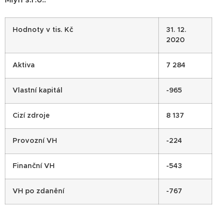
Mlýn s.r.o.:
Hodnoty v tis. Kč
31. 12.
2020
Aktiva
7 284
Vlastní kapitál
-965
Cizí zdroje
8 137
Provozní VH
-224
Finanční VH
-543
VH po zdanění
-767