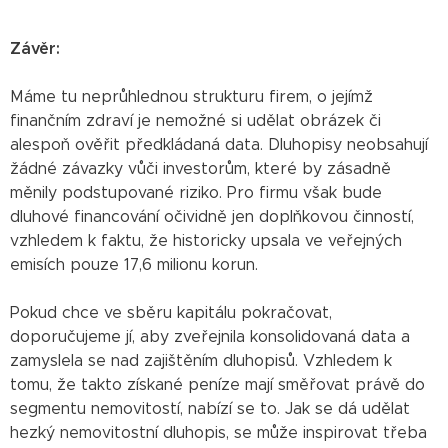
Závěr:
Máme tu neprůhlednou strukturu firem, o jejímž
finančním zdraví je nemožné si udělat obrázek či
alespoň ověřit předkládaná data. Dluhopisy neobsahují
žádné závazky vůči investorům, které by zásadně
měnily podstupované riziko. Pro firmu však bude
dluhové financování očividně jen doplňkovou činností,
vzhledem k faktu, že historicky upsala ve veřejných
emisích pouze 17,6 milionu korun.
Pokud chce ve sběru kapitálu pokračovat,
doporučujeme jí, aby zveřejnila konsolidovaná data a
zamyslela se nad zajištěním dluhopisů. Vzhledem k
tomu, že takto získané peníze mají směřovat právě do
segmentu nemovitostí, nabízí se to. Jak se dá udělat
hezký nemovitostní dluhopis, se může inspirovat třeba