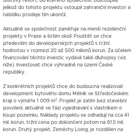
Golfový resort, od kterého společnost odstoupila,
jelikož do tohoto projektu vstoupil zahraniční investor a
nabídku prodeje tím ukončil.
Aktuálně se společnost zaměřuje na menší rezidenční
projekty v Praze a širším okolí. Pouštět se chce
především do developerských projektů s tržní
hodnotou v rozmezí 20 až 500 milionů korun. Za účelem
financování těchto investic vydává také dluhopisy (viz
níže). Investovat chce výhradně na území České
republiky.
Z konkrétních projektů chce do budoucna realizovat
development bytového domu Mělník ve Středočeském
2
kraji o výměře 1 009 m
. Projekt je zatím bez stavební
povolení, aktuálně ve fázi vyjednávání s vlastníkem o
koupi pozemku. Náklady projektu se odhadují na cca 41
mil. korun, tržní cena po dokončení potom na 61,5 mil.
korun. Druhý projekt, Zeměchy Living, je rozdělen na