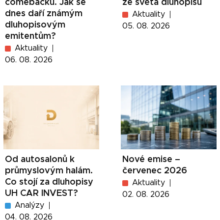
comebacků. Jak se
ze světa dluhopisů
dnes daří známým
Aktuality
dluhopisovým
05. 08. 2026
emitentům?
Aktuality
06. 08. 2026
Od autosalonů k
Nové emise –
průmyslovým halám.
červenec 2026
Co stojí za dluhopisy
Aktuality
UH CAR INVEST?
02. 08. 2026
Analýzy
04. 08. 2026