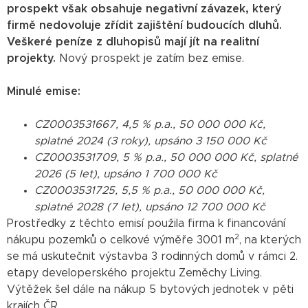
prospekt však obsahuje negativní závazek, který
firmě nedovoluje zřídit zajištění budoucích dluhů.
Veškeré peníze z dluhopisů mají jít na realitní
projekty.
Nový prospekt je zatím bez emise.
Minulé emise:
CZ0003531667, 4,5 % p.a., 50 000 000 Kč,
splatné 2024 (3 roky), upsáno 3 150 000 Kč
CZ0003531709, 5 % p.a., 50 000 000 Kč, splatné
2026 (5 let), upsáno 1 700 000 Kč
CZ0003531725, 5,5 % p.a., 50 000 000 Kč,
splatné 2028 (7 let), upsáno 12 700 000 Kč
Prostředky z těchto emisí použila firma k financování
2
nákupu pozemků o celkové výměře 3001 m
, na kterých
se má uskutečnit výstavba 3 rodinných domů v rámci 2.
etapy developerského projektu Zeměchy Living.
Výtěžek šel dále na nákup 5 bytových jednotek v pěti
krajích ČR.