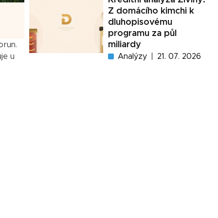
Z domácího kimchi k
dluhopisovému
programu za půl
miliardy
orun.
Analýzy
21. 07. 2026
uje u