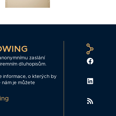
OWING
 anonymnímu zaslání
firemním dluhopisům.
e informace, o kterých by
e nám je můžete
ing