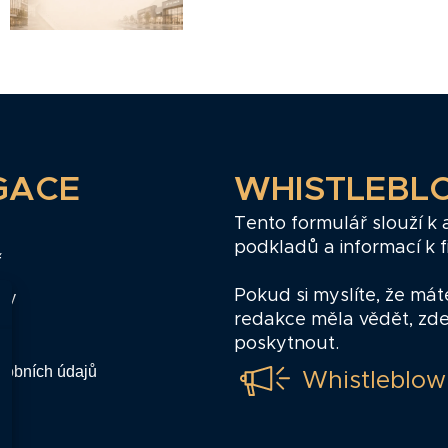
GACE
WHISTLEBL
Tento formulář slouží k
podkladů a informací k 
ř
Pokud si myslíte, že mát
zy
redakce měla vědět, zd
poskytnout.
sobních údajů
Whistleblow