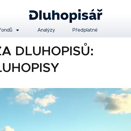
fondů
Analýzy
Předplatné
A DLUHOPISŮ:
LUHOPISY