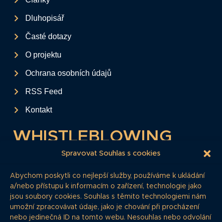
Dluhopisář
Časté dotazy
O projektu
Ochrana osobních údajů
RSS Feed
Kontakt
WHISTLEBLOWING
Tento formulář slouží k anonymnímu zaslání
Spravovat Souhlas s cookies
podkladů a informací k firemním
Abychom poskytli co nejlepší služby, používáme k ukládání
dluhopisům.
a/nebo přístupu k informacím o zařízení, technologie jako
jsou soubory cookies. Souhlas s těmito technologiemi nám
Pokud si myslíte, že máte informace, o
umožní zpracovávat údaje, jako je chování při procházení
kterých by redakce měla vědět, zde nám je
nebo jedinečná ID na tomto webu. Nesouhlas nebo odvolání