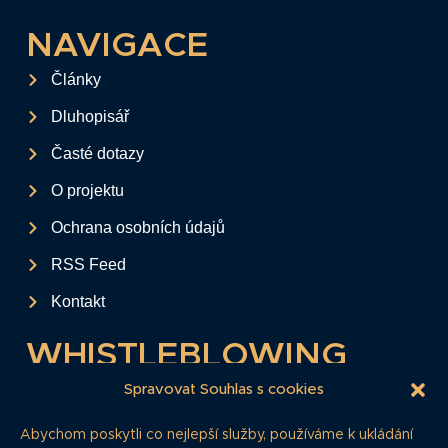
NAVIGACE
Články
Dluhopisář
Časté dotazy
O projektu
Ochrana osobních údajů
RSS Feed
Kontakt
WHISTLEBLOWING
Tento formulář slouží k anonymnímu zaslání
Spravovat Souhlas s cookies
podkladů a informací k firemním
Abychom poskytli co nejlepší služby, používáme k ukládání
dluhopisům.