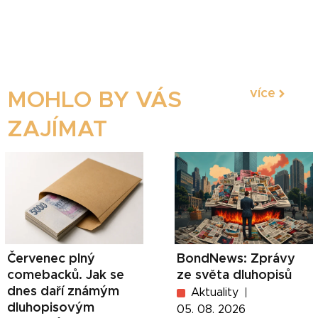
více
MOHLO BY VÁS
ZAJÍMAT
Červenec plný
BondNews: Zprávy
comebacků. Jak se
ze světa dluhopisů
dnes daří známým
Aktuality
dluhopisovým
05. 08. 2026