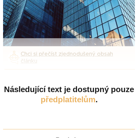
Chci si přečíst zjednodušený obsah
článku
Následující text je dostupný pouze
předplatitelům
.