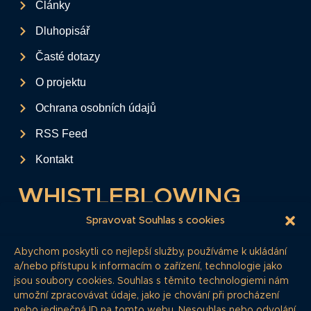
Články
Dluhopisář
Časté dotazy
O projektu
Ochrana osobních údajů
RSS Feed
Kontakt
WHISTLEBLOWING
Tento formulář slouží k anonymnímu zaslání
Spravovat Souhlas s cookies
podkladů a informací k firemním
Abychom poskytli co nejlepší služby, používáme k ukládání
dluhopisům.
a/nebo přístupu k informacím o zařízení, technologie jako
jsou soubory cookies. Souhlas s těmito technologiemi nám
Pokud si myslíte, že máte informace, o
umožní zpracovávat údaje, jako je chování při procházení
kterých by redakce měla vědět, zde nám je
nebo jedinečná ID na tomto webu. Nesouhlas nebo odvolání