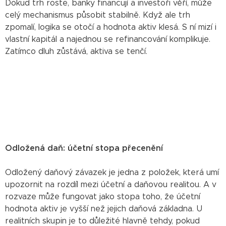
Dokud trh roste, banky financují a investoři věří, může
celý mechanismus působit stabilně. Když ale trh
zpomalí, logika se otočí a hodnota aktiv klesá. S ní mizí i
vlastní kapitál a najednou se refinancování komplikuje.
Zatímco dluh zůstává, aktiva se tenčí.
Odložená daň: účetní stopa přecenění
Odložený daňový závazek je jedna z položek, která umí
upozornit na rozdíl mezi účetní a daňovou realitou. A v
rozvaze může fungovat jako stopa toho, že účetní
hodnota aktiv je vyšší než jejich daňová základna. U
realitních skupin je to důležité hlavně tehdy, pokud