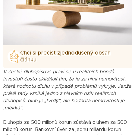
Chci si přečíst zjednodušený obsah
článku
V české dluhopisové praxi se u realitních bondů
investoři často uklidňují tím, že je za nimi nemovitost,
která hodnotu dluhu v případě problémů vykryje. Jenže
právě tady vzniká jedno z hlavních rizik realitních
dluhopisů: dluh je „tvrdý“, ale hodnota nemovitostí je
„měkká“.
Dluhopis za 500 milionů korun zůstává dluhem za 500
milionů korun. Bankovní úvěr za jednu miliardu korun