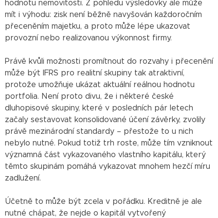
hodnotu nemovitosti. Z pohledu výsledovky ale může
mít i výhodu: zisk není běžně navyšován každoročním
přeceněním majetku, a proto může lépe ukazovat
provozní nebo realizovanou výkonnost firmy.
Právě kvůli možnosti promítnout do rozvahy i přecenění
může být IFRS pro realitní skupiny tak atraktivní,
protože umožňuje ukázat aktuální reálnou hodnotu
portfolia. Není proto divu, že i některé české
dluhopisové skupiny, které v posledních pár letech
začaly sestavovat konsolidované účení závěrky, zvolily
právě mezinárodní standardy – přestože to u nich
nebylo nutné. Pokud totiž trh roste, může tím vzniknout
významná část vykazovaného vlastního kapitálu, který
těmto skupinám pomáhá vykazovat mnohem hezčí míru
zadlužení.
Účetně to může být zcela v pořádku. Kreditně je ale
nutné chápat, že nejde o kapitál vytvořený