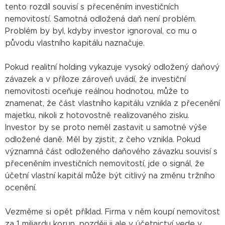
tento rozdíl souvisí s přeceněním investičních
nemovitostí. Samotná odložená daň není problém.
Problém by byl, kdyby investor ignoroval, co mu o
původu vlastního kapitálu naznačuje.
Pokud realitní holding vykazuje vysoký odložený daňový
závazek a v příloze zároveň uvádí, že investiční
nemovitosti oceňuje reálnou hodnotou, může to
znamenat, že část vlastního kapitálu vznikla z přecenění
majetku, nikoli z hotovostně realizovaného zisku.
Investor by se proto neměl zastavit u samotné výše
odložené daně. Měl by zjistit, z čeho vznikla. Pokud
významná část odloženého daňového závazku souvisí s
přeceněním investičních nemovitostí, jde o signál, že
účetní vlastní kapitál může být citlivý na změnu tržního
ocenění.
Vezměme si opět příklad. Firma v něm koupí nemovitost
za 1 miliardu korun, později ji ale v účetnictví vede v