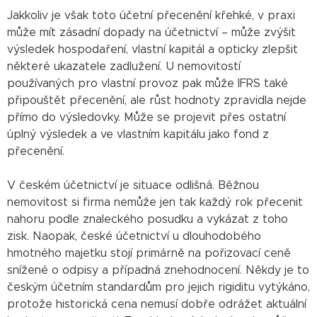
Jakkoliv je však toto účetní přecenění křehké, v praxi
může mít zásadní dopady na účetnictví – může zvýšit
výsledek hospodaření, vlastní kapitál a opticky zlepšit
některé ukazatele zadlužení. U nemovitostí
používaných pro vlastní provoz pak může IFRS také
připouštět přecenění, ale růst hodnoty zpravidla nejde
přímo do výsledovky. Může se projevit přes ostatní
úplný výsledek a ve vlastním kapitálu jako fond z
přecenění.
V českém účetnictví je situace odlišná. Běžnou
nemovitost si firma nemůže jen tak každý rok přecenit
nahoru podle znaleckého posudku a vykázat z toho
zisk. Naopak, české účetnictví u dlouhodobého
hmotného majetku stojí primárně na pořizovací ceně
snížené o odpisy a případná znehodnocení. Někdy je to
českým účetním standardům pro jejich rigiditu vytýkáno,
protože historická cena nemusí dobře odrážet aktuální