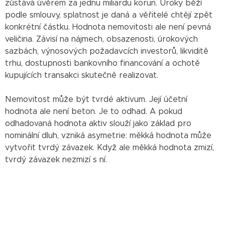
zůstává úvěrem za jednu miliardu korun. Úroky běží
podle smlouvy, splatnost je daná a věřitelé chtějí zpět
konkrétní částku. Hodnota nemovitosti ale není pevná
veličina. Závisí na nájmech, obsazenosti, úrokových
sazbách, výnosových požadavcích investorů, likviditě
trhu, dostupnosti bankovního financování a ochotě
kupujících transakci skutečně realizovat.
Nemovitost může být tvrdé aktivum. Její účetní
hodnota ale není beton. Je to odhad. A pokud
odhadovaná hodnota aktiv slouží jako základ pro
nominální dluh, vzniká asymetrie: měkká hodnota může
vytvořit tvrdý závazek. Když ale měkká hodnota zmizí,
tvrdý závazek nezmizí s ní.