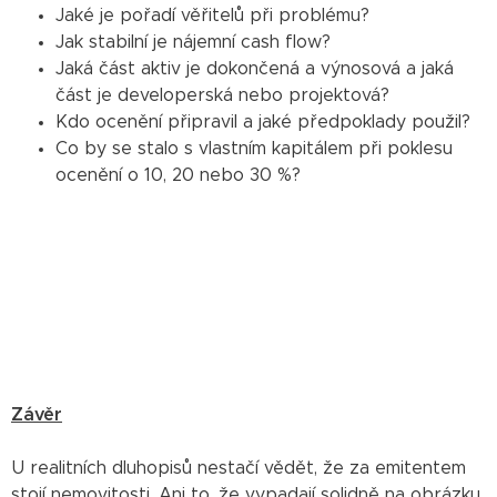
Jaké je pořadí věřitelů při problému?
Jak stabilní je nájemní cash flow?
Jaká část aktiv je dokončená a výnosová a jaká
část je developerská nebo projektová?
Kdo ocenění připravil a jaké předpoklady použil?
Co by se stalo s vlastním kapitálem při poklesu
ocenění o 10, 20 nebo 30 %?
Závěr
U realitních dluhopisů nestačí vědět, že za emitentem
stojí nemovitosti. Ani to, že vypadají solidně na obrázku