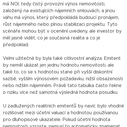
má NOI, tedy čistý provozní výnos nemovitosti,
založený na existujících nájemních smlouvách, a jinou
váhu má výnos, který předpokládá budoucí pronájem,
růst nájemného nebo plnou stabilizaci projektu. Tyto
scénáře mohou být v ocenění uvedeny, ale investor by
měl jasně vidět, co je současná realita a co je
předpoklad.
Velmi užitečná by byla také citlivostní analýza. Emitent
by neměl ukázat jen jednu hodnotu nemovitosti, ale
také to, co se s hodnotou stane při vyšší diskontní
sazbě, vyšším výnosovém požadavku, nižší obsazenosti
nebo nižším nájemném. Právě tato tabulka často řekne
o riziku více než samotná výsledná hodnota posudku.
U zadlužených realitních emitentů by navíc bylo vhodné
rozlišovat mezi účetní valuací a hodnotou používanou
pro dluhopisové ukazatele. Pokud účetní hodnota
nemovitosti vzroste, nemusí to automaticky znamenat,