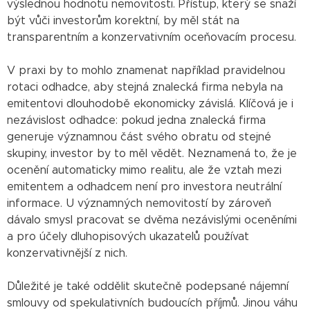
výslednou hodnotu nemovitosti. Přístup, který se snaží
být vůči investorům korektní, by měl stát na
transparentním a konzervativním oceňovacím procesu.
V praxi by to mohlo znamenat například pravidelnou
rotaci odhadce, aby stejná znalecká firma nebyla na
emitentovi dlouhodobě ekonomicky závislá. Klíčová je i
nezávislost odhadce: pokud jedna znalecká firma
generuje významnou část svého obratu od stejné
skupiny, investor by to měl vědět. Neznamená to, že je
ocenění automaticky mimo realitu, ale že vztah mezi
emitentem a odhadcem není pro investora neutrální
informace. U významných nemovitostí by zároveň
dávalo smysl pracovat se dvěma nezávislými oceněními
a pro účely dluhopisových ukazatelů používat
konzervativnější z nich.
Důležité je také oddělit skutečně podepsané nájemní
smlouvy od spekulativních budoucích příjmů. Jinou váhu