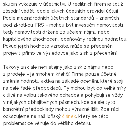
skupin vykazuje v účetnictví. U realitních firem je totiž
zásadní vědět, podle jakých účetních pravidel účtují.
Podle mezinárodních účetních standardů – známých
pod zkratkou IFRS – mohou být investiční nemovitosti,
tedy nemovitosti držené za účelem nájmu nebo
kapitálového zhodnocení, oceňovány reálnou hodnotou.
Pokud jejich hodnota vzroste, může se přecenění
projevit přímo ve výsledovce jako zisk z přecenění.
Takový zisk ale není stejný jako zisk z nájmů nebo
z prodeje – je mnohem křehčí. Firma pouze účetně
změnila hodnotu aktiva na základě ocenění, které stojí
na celé řadě předpokladů. Ty mohou být do velké míry
citlivé na volbu takového odhadce a pohybují se vždy
v nějakých obhajitelných pásmech, kde se ale tyto
konkrétní předpoklady mohou výrazně lišit. Zde rádi
odkazujeme na náš loňský
článek
, který se této
problematice věnuje do většího detailu.