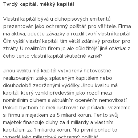
Tvrdý kapitál, měkký kapitál
Vlastní kapitál bývá u dluhopisových emitentů
prezentován jako ochranný polštář pro věřitele. Firma
má aktiva, odečte závazky a rozdíl tvoří vlastní kapitál.
Čím vyšší vlastní kapitál, tím větší zdánlivý prostor pro
ztráty. U realitních firem je ale důležitější jiná otázka: z
čeho tento vlastní kapitál skutečně vznikl?
Jinou kvalitu má kapitál vytvořený hotovostně
realizovanými zisky, splaceným kapitálem nebo
dlouhodobě zadrženými výdělky. Jinou kvalitu má
kapitál, který vznikl především jako rozdíl mezi
nominálním dluhem a aktuálním oceněním nemovitostí.
Pokud bychom to měli ilustrovat na příkladu, vezměme
si firmu s majetkem za 5 miliard korun. Tento svůj
majetek financuje dluhy za 4 miliardy a vlastním
kapitálem za 1 miliardu korun. Na první pohled to
vypadá jako miliardový ochranný polštář.