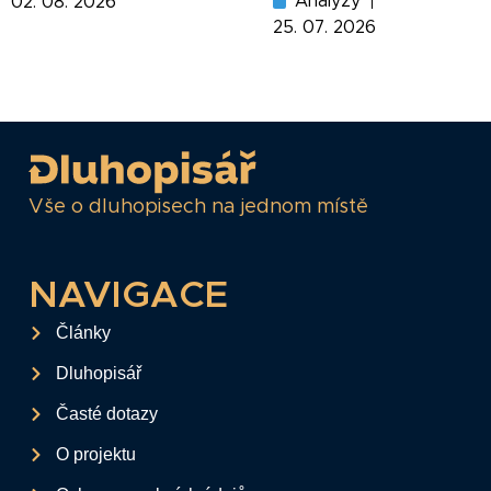
Analýzy
02. 08. 2026
25. 07. 2026
Vše o dluhopisech na jednom místě
NAVIGACE
Články
Dluhopisář
Časté dotazy
O projektu