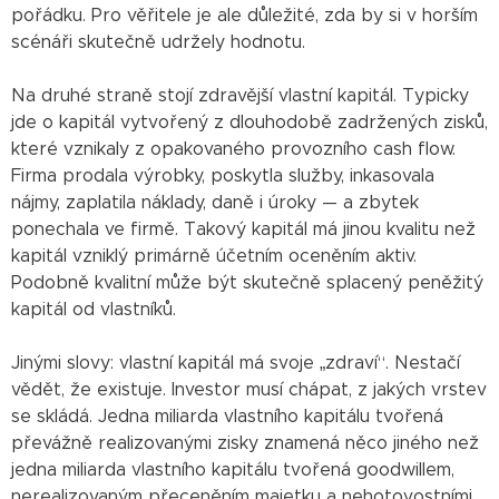
pořádku. Pro věřitele je ale důležité, zda by si v horším
scénáři skutečně udržely hodnotu.
Na druhé straně stojí zdravější vlastní kapitál. Typicky
jde o kapitál vytvořený z dlouhodobě zadržených zisků,
které vznikaly z opakovaného provozního cash flow.
Firma prodala výrobky, poskytla služby, inkasovala
nájmy, zaplatila náklady, daně i úroky — a zbytek
ponechala ve firmě. Takový kapitál má jinou kvalitu než
kapitál vzniklý primárně účetním oceněním aktiv.
Podobně kvalitní může být skutečně splacený peněžitý
kapitál od vlastníků.
Jinými slovy: vlastní kapitál má svoje „zdraví“. Nestačí
vědět, že existuje. Investor musí chápat, z jakých vrstev
se skládá. Jedna miliarda vlastního kapitálu tvořená
převážně realizovanými zisky znamená něco jiného než
jedna miliarda vlastního kapitálu tvořená goodwillem,
nerealizovaným přeceněním majetku a nehotovostními