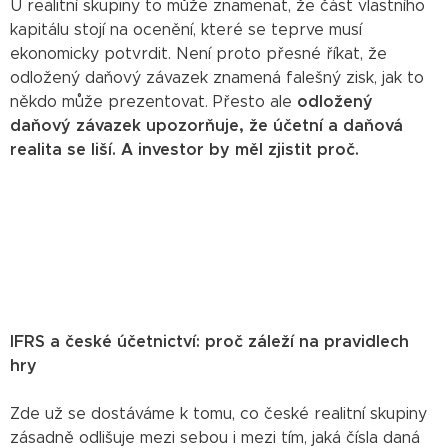
U realitní skupiny to může znamenat, že část vlastního
kapitálu stojí na ocenění, které se teprve musí
ekonomicky potvrdit. Není proto přesné říkat, že
odložený daňový závazek znamená falešný zisk, jak to
někdo může prezentovat. Přesto ale
odložený
daňový závazek upozorňuje, že účetní a daňová
realita se liší. A investor by měl zjistit proč.
IFRS a české účetnictví: proč záleží na pravidlech
hry
Zde už se dostáváme k tomu, co české realitní skupiny
zásadně odlišuje mezi sebou i mezi tím, jaká čísla daná