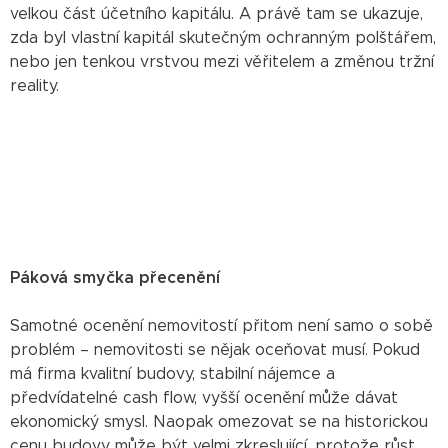
velkou část účetního kapitálu. A právě tam se ukazuje,
zda byl vlastní kapitál skutečným ochranným polštářem,
nebo jen tenkou vrstvou mezi věřitelem a změnou tržní
reality.
Páková smyčka přecenění
Samotné ocenění nemovitostí přitom není samo o sobě
problém – nemovitosti se nějak oceňovat musí. Pokud
má firma kvalitní budovy, stabilní nájemce a
předvídatelné cash flow, vyšší ocenění může dávat
ekonomický smysl. Naopak omezovat se na historickou
cenu budovy může být velmi zkreslující, protože růst