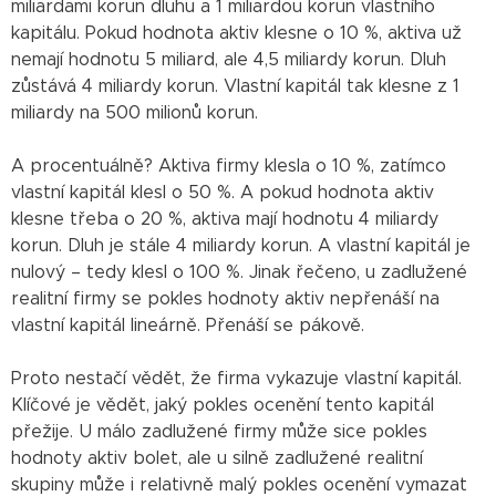
miliardami korun dluhu a 1 miliardou korun vlastního
kapitálu. Pokud hodnota aktiv klesne o 10 %, aktiva už
nemají hodnotu 5 miliard, ale 4,5 miliardy korun. Dluh
zůstává 4 miliardy korun. Vlastní kapitál tak klesne z 1
miliardy na 500 milionů korun.
A procentuálně? Aktiva firmy klesla o 10 %, zatímco
vlastní kapitál klesl o 50 %. A pokud hodnota aktiv
klesne třeba o 20 %, aktiva mají hodnotu 4 miliardy
korun. Dluh je stále 4 miliardy korun. A vlastní kapitál je
nulový – tedy klesl o 100 %. Jinak řečeno, u zadlužené
realitní firmy se pokles hodnoty aktiv nepřenáší na
vlastní kapitál lineárně. Přenáší se pákově.
Proto nestačí vědět, že firma vykazuje vlastní kapitál.
Klíčové je vědět, jaký pokles ocenění tento kapitál
přežije. U málo zadlužené firmy může sice pokles
hodnoty aktiv bolet, ale u silně zadlužené realitní
skupiny může i relativně malý pokles ocenění vymazat