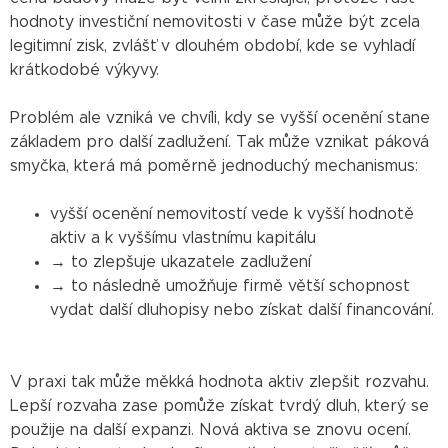
hodnoty investiční nemovitosti v čase může být zcela
legitimní zisk, zvlášť v dlouhém období, kde se vyhladí
krátkodobé výkyvy.
Problém ale vzniká ve chvíli, kdy se vyšší ocenění stane
základem pro další zadlužení. Tak může vznikat páková
smyčka, která má poměrně jednoduchý mechanismus:
vyšší ocenění nemovitostí vede k vyšší hodnotě
aktiv a k vyššímu vlastnímu kapitálu
→ to zlepšuje ukazatele zadlužení
→ to následně umožňuje firmě větší schopnost
vydat další dluhopisy nebo získat další financování.
V praxi tak může měkká hodnota aktiv zlepšit rozvahu.
Lepší rozvaha zase pomůže získat tvrdý dluh, který se
použije na další expanzi. Nová aktiva se znovu ocení.