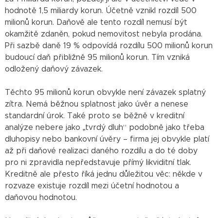
hodnotě 1,5 miliardy korun. Účetně vznikl rozdíl 500
milionů korun. Daňově ale tento rozdíl nemusí být
okamžitě zdaněn, pokud nemovitost nebyla prodána.
Při sazbě daně 19 % odpovídá rozdílu 500 milionů korun
budoucí daň přibližně 95 milionů korun. Tím vzniká
odložený daňový závazek.
Těchto 95 milionů korun obvykle není závazek splatný
zítra. Nemá běžnou splatnost jako úvěr a nenese
standardní úrok. Také proto se běžně v kreditní
analýze nebere jako „tvrdý dluh“ podobně jako třeba
dluhopisy nebo bankovní úvěry – firma jej obvykle platí
až při daňové realizaci daného rozdílu a do té doby
pro ni zpravidla nepředstavuje přímý likviditní tlak.
Kreditně ale přesto říká jednu důležitou věc: někde v
rozvaze existuje rozdíl mezi účetní hodnotou a
daňovou hodnotou.