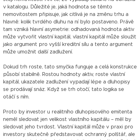
v katalogu. Důležité je, jaká hodnota se těmto
nemovitostem připisuje, jak citlivá je na změnu trhu a
hlavně: kolik tvrdého dluhu na ní bylo postaveno. Právě
tam vzniká hlavní asymetrie: odhadovaná hodnota aktiv
může vytvořit vlastní kapitál, vlastní kapitál může sloužit
jako argument pro vyšší kreditní sílu a tento argument
může umožnit další zadlužení.
Dokud trh roste, tato smyčka funguje a celá konstrukce
působí stabilně. Rostou hodnoty aktiv, roste vlastní
kapitál, ukazatele zadlužení vypadají lépe a dluhopisy
se prodávají snáz. Když se trh otočí, tato logika se
otáčí s ním.
Proto by investor u realitního dluhopisového emitenta
neměl sledovat jen velikost vlastního kapitálu – měl by
sledovat jeho tvrdost. Vlastní kapitál může v praxi pro
investory skutečně představovat ochranný polštář, ale