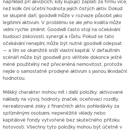
například při akvizicích, kdy kupující zaplatí za firmu více,
než kolik činí účetní hodnota jejích čistých aktiv. Dokud
se skupině daří, goodwill může v rozvaze působit jako
legitimní aktivum. V problému se ale jeho kvalita může
velmi rychle změnit. Goodwill často stojí na očekávání
budoucí ziskovosti, synergií a růstu. Pokud se tato
očekávání nenaplní, může být nutné goodwill odepsat
— a tím se okamžitě sníží vlastní kapitál. V defaultním
scénáři může být goodwill pro věřitele dokonce ještě
méně použitelný než přeceněná nemovitost, protože
nejde o samostatně prodejné aktivum s jasnou likvidační
hodnotou.
Měkký charakter mohou mít i další položky: aktivované
náklady na vývoj, hodnoty značek, oceňovací rozdíly,
nerealizované zisky z finančních aktiv, pohledávky za
spřízněnými osobami, nepeněžité vklady nebo
kapitálové fondy vytvořené bez skutečného přítoku
hotovosti. Všechny tyto položky mohou být účetně v