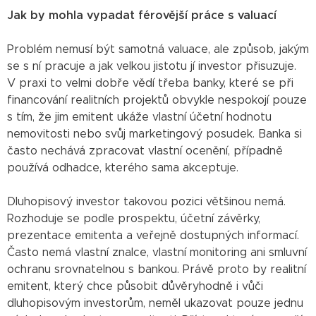
Jak by mohla vypadat férovější práce s valuací
Problém nemusí být samotná valuace, ale způsob, jakým
se s ní pracuje a jak velkou jistotu jí investor přisuzuje.
V praxi to velmi dobře vědí třeba banky, které se při
financování realitních projektů obvykle nespokojí pouze
s tím, že jim emitent ukáže vlastní účetní hodnotu
nemovitosti nebo svůj marketingový posudek. Banka si
často nechává zpracovat vlastní ocenění, případně
používá odhadce, kterého sama akceptuje.
Dluhopisový investor takovou pozici většinou nemá.
Rozhoduje se podle prospektu, účetní závěrky,
prezentace emitenta a veřejně dostupných informací.
Často nemá vlastní znalce, vlastní monitoring ani smluvní
ochranu srovnatelnou s bankou. Právě proto by realitní
emitent, který chce působit důvěryhodně i vůči
dluhopisovým investorům, neměl ukazovat pouze jednu