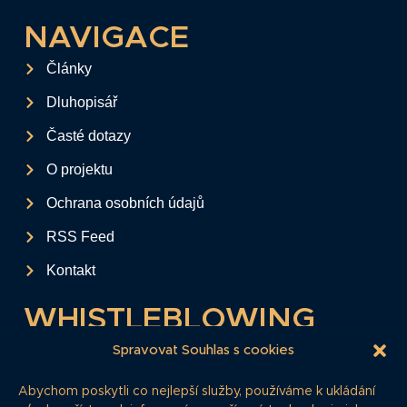
NAVIGACE
Články
Dluhopisář
Časté dotazy
O projektu
Ochrana osobních údajů
RSS Feed
Kontakt
WHISTLEBLOWING
Tento formulář slouží k anonymnímu zaslání
Spravovat Souhlas s cookies
podkladů a informací k firemním
Abychom poskytli co nejlepší služby, používáme k ukládání
dluhopisům.