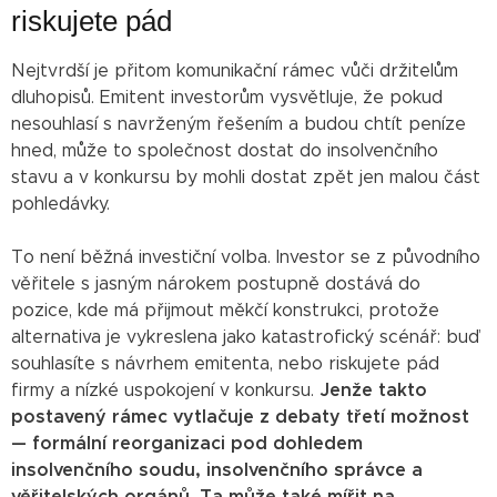
riskujete pád
Nejtvrdší je přitom komunikační rámec vůči držitelům
dluhopisů. Emitent investorům vysvětluje, že pokud
nesouhlasí s navrženým řešením a budou chtít peníze
hned, může to společnost dostat do insolvenčního
stavu a v konkursu by mohli dostat zpět jen malou část
pohledávky.
To není běžná investiční volba. Investor se z původního
věřitele s jasným nárokem postupně dostává do
pozice, kde má přijmout měkčí konstrukci, protože
alternativa je vykreslena jako katastrofický scénář: buď
souhlasíte s návrhem emitenta, nebo riskujete pád
firmy a nízké uspokojení v konkursu.
Jenže takto
postavený rámec vytlačuje z debaty třetí možnost
— formální reorganizaci pod dohledem
insolvenčního soudu, insolvenčního správce a
věřitelských orgánů. Ta může také mířit na