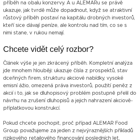
příběh na obalu konzervy. A u ALEMARu se právě
ukazuje, jak tvrdě může dopadnout, když se atraktivní
růstový příběh postaví na kapitálu drobných investorů,
kteří sice dávají peníze, ale kontrolu nad tím, co se s
nimi stane, v rukou nemají.
Chcete vidět celý rozbor?
Článek výše je jen zkrácený příběh. Kompletní analýza
jde mnohem hlouběji: ukazuje čísla z prospektů, stav
dceřiných firem, strukturu akciové nabídky, vysoké
emisní ážio, omezená práva investorů, použití peněz z
akcií i to, jak se dluhopisový problém postupně přelil do
návrhu na zrušení dluhopisů a jejich nahrazení akciově-
příplatkovou konstrukcí.
Pokud chcete pochopit, proč případ ALEMAR Food
Group považujeme za jeden z nejvýraznějších příkladů
rizikového retailového financování posledních let,