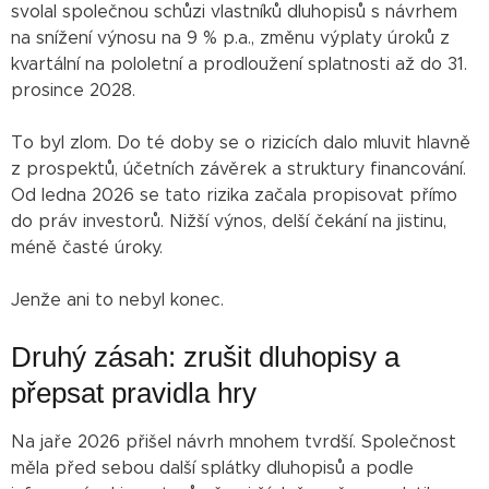
svolal společnou schůzi vlastníků dluhopisů s návrhem
na snížení výnosu na 9 % p.a., změnu výplaty úroků z
kvartální na pololetní a prodloužení splatnosti až do 31.
prosince 2028.
To byl zlom. Do té doby se o rizicích dalo mluvit hlavně
z prospektů, účetních závěrek a struktury financování.
Od ledna 2026 se tato rizika začala propisovat přímo
do práv investorů. Nižší výnos, delší čekání na jistinu,
méně časté úroky.
Jenže ani to nebyl konec.
Druhý zásah: zrušit dluhopisy a
přepsat pravidla hry
Na jaře 2026 přišel návrh mnohem tvrdší. Společnost
měla před sebou další splátky dluhopisů a podle