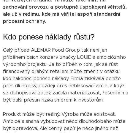
zachování provozu a postupné uspokojení věřitelů,
ale už v režimu, kde má věřitel aspoň standardní
procesní ochrany.
Kdo ponese náklady růstu?
Celý případ ALEMAR Food Group tak není jen
příběhem psích konzerv, značky LOUIE a ambiciózního
výrobního projektu. Je to příběh o tom, jak se růst
financovaný drahým retailem může změnit v otázku,
kdo nakonec ponese náklady. Firma získávala peníze
přes dluhopisy, později přes nehlasovací akcie, a když
se dluhopisová zátěž začala materializovat, řešením má
být další přesun rizika směrem k investorům.
Produkt může být reálný. Výroba může existovat.
Ambice a snaha vybudovat něco dlouhodobého může
být opravdová. Ale cenný papír je něco jiného než