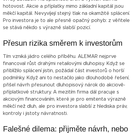
hotovost. Akcie a příplatky mimo základní kapitál jsou
měkčí kapitál. Nevyvíjejí stejný tlak na okamžité splácení.
Pro investora je to ale přesně opačný pohyb: z věřitele
se stává někdo s výrazně slabší pozicí.
Přesun rizika směrem k investorům
Tím vzniká jádro celého příběhu. ALEMAR nejprve
financoval růst drahými retailovými dluhopisy. Když se
přiblížilo splácení jistin, požádal část investorů o horší
podmínky. Když ani to nestačilo jako dlouhodobé řešení,
přišel návrh přesunout dluhopisový nárok do akciově-
příplatkové struktury. A mezitím firma dál pracuje s
akciovým financováním, které je pro emitenta výrazně
měkčí než dluh, ale pro investora slabší z hlediska práv,
kontroly i jistoty návratnosti.
Falešné dilema: přijměte návrh, nebo