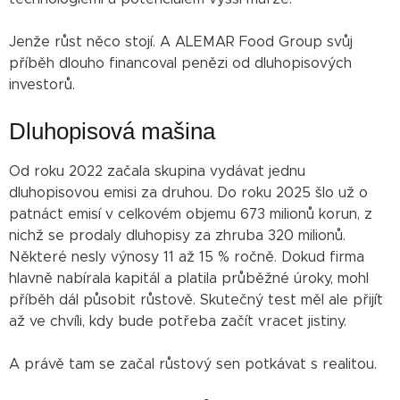
Jenže růst něco stojí. A ALEMAR Food Group svůj
příběh dlouho financoval penězi od dluhopisových
investorů.
Dluhopisová mašina
Od roku 2022 začala skupina vydávat jednu
dluhopisovou emisi za druhou. Do roku 2025 šlo už o
patnáct emisí v celkovém objemu 673 milionů korun, z
nichž se prodaly dluhopisy za zhruba 320 milionů.
Některé nesly výnosy 11 až 15 % ročně. Dokud firma
hlavně nabírala kapitál a platila průběžné úroky, mohl
příběh dál působit růstově. Skutečný test měl ale přijít
až ve chvíli, kdy bude potřeba začít vracet jistiny.
A právě tam se začal růstový sen potkávat s realitou.