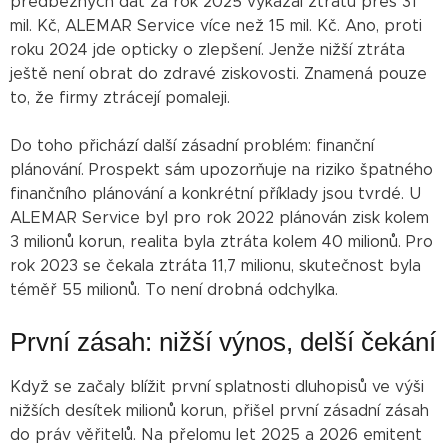
předběžných dat za rok 2025 vykázal ztrátu přes 31
mil. Kč, ALEMAR Service více než 15 mil. Kč. Ano, proti
roku 2024 jde opticky o zlepšení. Jenže nižší ztráta
ještě není obrat do zdravé ziskovosti. Znamená pouze
to, že firmy ztrácejí pomaleji.
Do toho přichází další zásadní problém: finanční
plánování. Prospekt sám upozorňuje na riziko špatného
finančního plánování a konkrétní příklady jsou tvrdé. U
ALEMAR Service byl pro rok 2022 plánován zisk kolem
3 milionů korun, realita byla ztráta kolem 40 milionů. Pro
rok 2023 se čekala ztráta 11,7 milionu, skutečnost byla
téměř 55 milionů. To není drobná odchylka.
První zásah: nižší výnos, delší čekání
Když se začaly blížit první splatnosti dluhopisů ve výši
nižších desítek milionů korun, přišel první zásadní zásah
do práv věřitelů. Na přelomu let 2025 a 2026 emitent