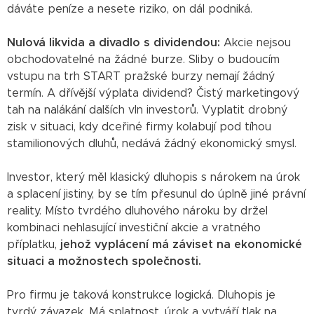
dáváte peníze a nesete riziko, on dál podniká.
Nulová likvida a divadlo s dividendou:
Akcie nejsou
obchodovatelné na žádné burze. Sliby o budoucím
vstupu na trh START pražské burzy nemají žádný
termín. A dřívější výplata dividend? Čistý marketingový
tah na nalákání dalších vln investorů. Vyplatit drobný
zisk v situaci, kdy dceřiné firmy kolabují pod tíhou
stamilionových dluhů, nedává žádný ekonomický smysl.
Investor, který měl klasický dluhopis s nárokem na úrok
a splacení jistiny, by se tím přesunul do úplně jiné právní
reality. Místo tvrdého dluhového nároku by držel
kombinaci nehlasující investiční akcie a vratného
příplatku,
jehož vyplácení má záviset na ekonomické
situaci a možnostech společnosti.
Pro firmu je taková konstrukce logická. Dluhopis je
tvrdý závazek. Má splatnost, úrok a vytváří tlak na